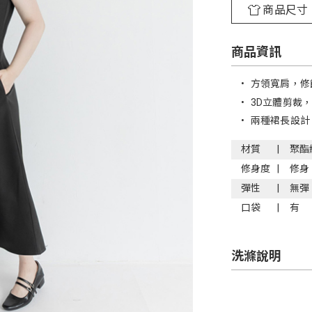
商品尺寸
商品資訊
•
方領寬肩，修
•
3D立體剪裁
•
兩種裙長設計
材質
聚酯
修身度
修身
彈性
無彈
口袋
有
洗滌說明