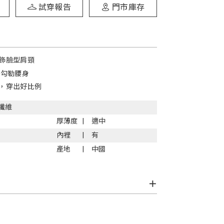
試穿報告
門市庫存
飾臉型肩頸
，勾勒腰身
，穿出好比例
纖維
厚薄度
適中
內裡
有
產地
中國