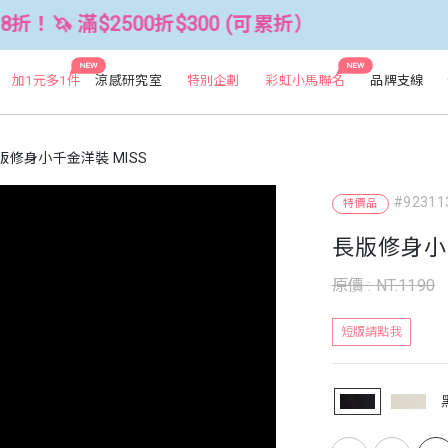
2500折$300 (可累折）
全館3件88折
NEW
NEW
加1元多1件
涼感研究室
特別企劃
彩虹小馬聯名
品牌支線
版修身小千金洋裝 MISS
#92311
特價品
長版修身小千
原價 : NT.1190
短版請點我