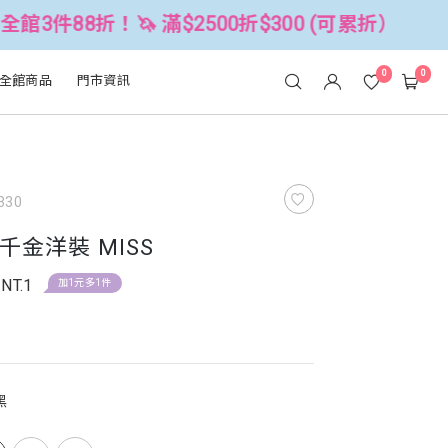
！🦄 滿$2500折$300 (可累折）
全
0
0
全館商品
門市資訊
330
金洋裝 MISS
NT.1
加1元多1件
黑