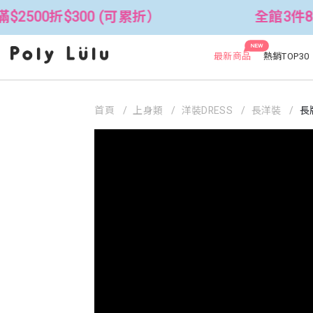
300 (可累折）
全館3件88折！🦄 滿$
NEW
最新商品
熱銷TOP30
首頁
上身類
洋裝DRESS
長洋裝
長