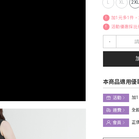
L
XL
2X
!
加1元多1件
!
活動優惠採比
-
本商品適用優
加
活動
全館
運費
正
會員