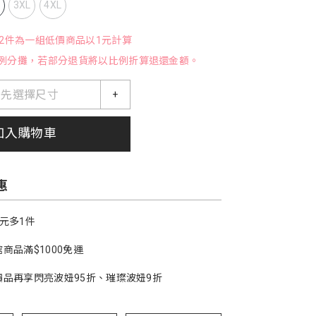
L
3XL
4XL
，2件為一組低價商品以1元計算
例分攤，若部分退貨將以比例折算退還金額。
請先選擇尺寸
+
加入購物車
惠
1元多1件
商品滿$1000免運
價品再享閃亮波妞95折、璀璨波妞9折