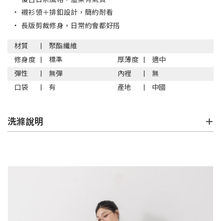
•
襯衫領＋排釦設計，簡約耐看
•
長版剪裁修身，日常約會都好搭
材質
聚酯纖維
修身度
標準
厚薄度
適中
彈性
無彈
內裡
無
口袋
有
產地
中國
洗滌說明