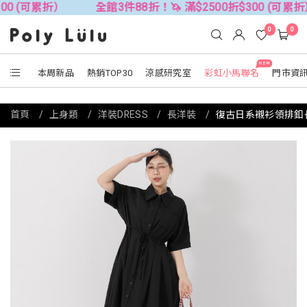
(可累折）
全館3件88折！🦄 滿$2500折$300 (可累折）
0
0
NEW
本周新品
熱銷TOP30
涼感研究室
彩虹小馬聯名
門市資
首頁
上身類
洋裝DRESS
長洋裝
復古日系襯衫領排釦