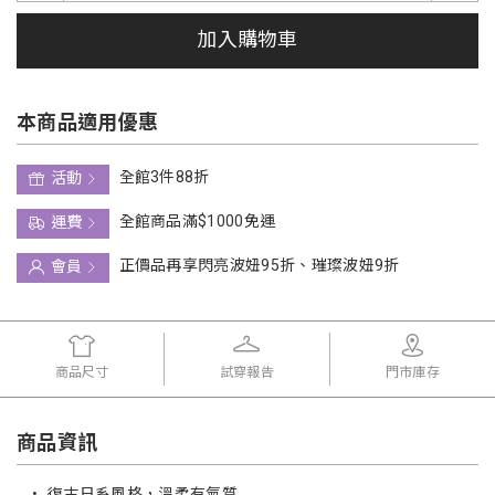
加入購物車
本商品適用優惠
全館3件88折
活動
全館商品滿$1000免運
運費
正價品再享閃亮波妞95折、璀璨波妞9折
會員
商品尺寸
試穿報告
門市庫存
商品資訊
•
復古日系風格，溫柔有氣質