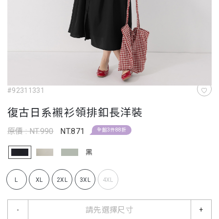
#92311331
復古日系襯衫領排釦長洋裝
原價 : NT.990
NT.871
全館3件88折
黑
L
XL
2XL
3XL
4XL
請先選擇尺寸
-
+