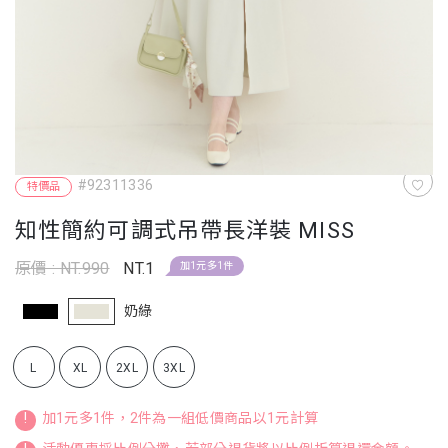
#92311336
特價品
知性簡約可調式吊帶長洋裝 MISS
原價 : NT.990
NT.1
加1元多1件
奶綠
L
XL
2XL
3XL
!
加1元多1件，2件為一組低價商品以1元計算