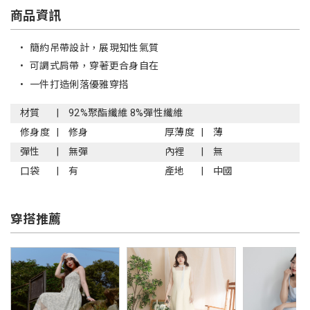
商品資訊
•
簡約吊帶設計，展現知性氣質
•
可調式肩帶，穿著更合身自在
•
一件打造俐落優雅穿搭
材質
92%聚酯纖維 8%彈性纖維
修身度
修身
厚薄度
薄
彈性
無彈
內裡
無
口袋
有
產地
中國
穿搭推薦