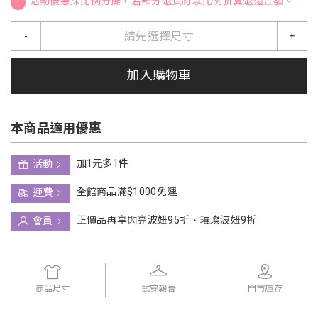
!
活動優惠採比例分攤，若部分退貨將以比例折算退還金額。
請先選擇尺寸
-
+
加入購物車
本商品適用優惠
加1元多1件
活動
全館商品滿$1000免運
運費
正價品再享閃亮波妞95折、璀璨波妞9折
會員
商品尺寸
試穿報告
門市庫存