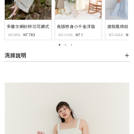
多層次網紗碎花可調式
長版修身小千金洋裝
渡假風條紋可
吊帶洋裝
MISS
長洋裝
NT.890
NT.783
NT.1190
NT.1
NT.1050
NT.1
洗滌說明