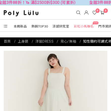
折！🦄 滿$2500折$300 (可累折）
全館3件88折！🦄 滿$
0
0
NEW
本周新品
熱銷TOP30
涼感研究室
彩虹小馬聯名
門市資
首頁
上身類
洋裝DRESS
背心/無袖
知性簡約可調式吊帶