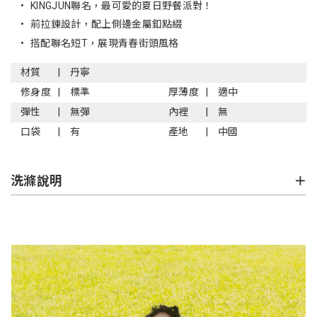
•
KINGJUN聯名，最可愛的夏日野餐派對！
•
前拉鍊設計，配上側邊金屬釦點綴
•
搭配聯名短T，展現青春街頭風格
材質
丹寧
修身度
標準
厚薄度
適中
彈性
無彈
內裡
無
口袋
有
產地
中國
洗滌說明