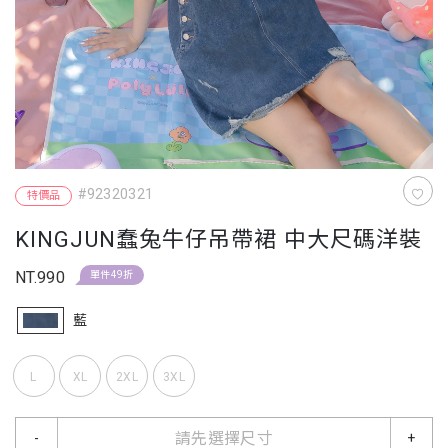
#92320321
特價品
KINGJUN蠢兔牛仔吊帶裙 中大尺碼洋裝
NT.990
單件49折
藍
L
XL
2XL
3XL
請先選擇尺寸
-
+