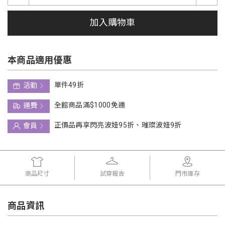
加入購物車
本商品適用優惠
單件49折
活動
全館商品滿$1000免運
運費
正價品再享閃亮波妞95折、璀璨波妞9折
會員
商品尺寸
試穿報告
門市庫存
商品資訊