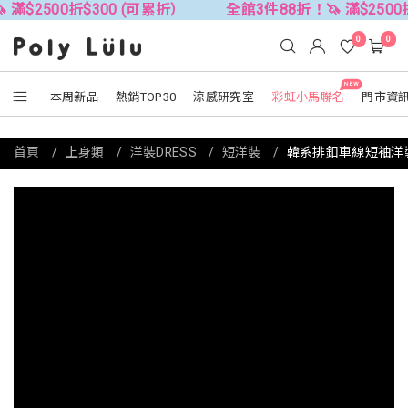
折$300 (可累折）
全館3件88折！🦄 滿$2500折$300 (
0
0
NEW
本周新品
熱銷TOP30
涼感研究室
彩虹小馬聯名
門市資
首頁
上身類
洋裝DRESS
短洋裝
韓系排釦車線短袖洋裝(