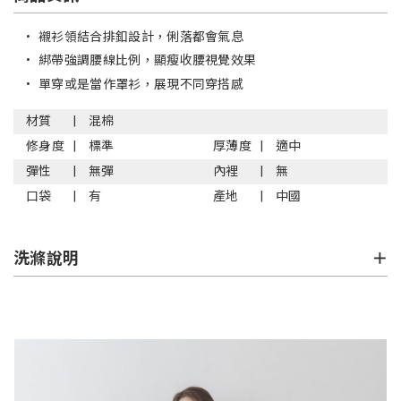
•
襯衫領結合排釦設計，俐落都會氣息
•
綁帶強調腰線比例，顯瘦收腰視覺效果
•
單穿或是當作罩衫，展現不同穿搭感
材質
混棉
修身度
標準
厚薄度
適中
彈性
無彈
內裡
無
口袋
有
產地
中國
洗滌說明