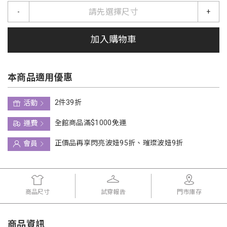
請先選擇尺寸
-
+
加入購物車
本商品適用優惠
2件39折
活動
全館商品滿$1000免運
運費
正價品再享閃亮波妞95折、璀璨波妞9折
會員
商品尺寸
試穿報告
門市庫存
商品資訊