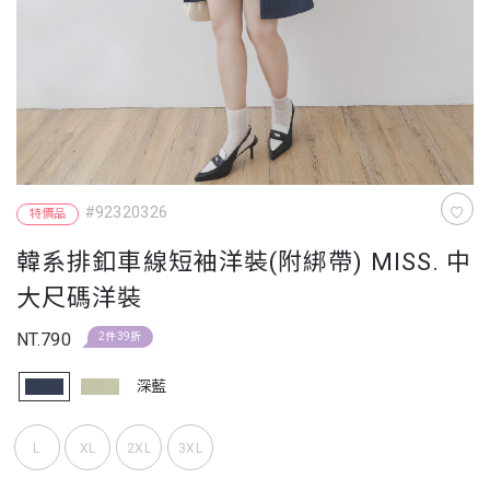
#92320326
特價品
韓系排釦車線短袖洋裝(附綁帶) MISS. 中
大尺碼洋裝
NT.790
2件39折
深藍
L
XL
2XL
3XL