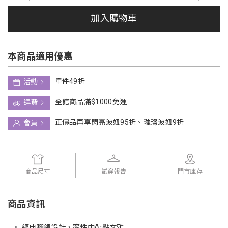
加入購物車
本商品適用優惠
單件49折
活動
全館商品滿$1000免運
運費
正價品再享閃亮波妞95折、璀璨波妞9折
會員
商品尺寸
試穿報告
門市庫存
商品資訊
•
經典翻領設計，率性中帶點文雅