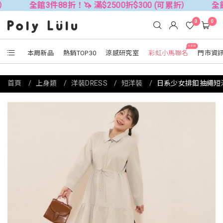
館3件88折！🦄 滿$2500折$300 (可累折）
全館3件88折！
0
0
NEW
本周新品
熱銷TOP30
涼感研究室
彩虹小馬聯名
門市資
首頁
上身類
洋裝DRESS
短洋裝
日系少女排釦抽繩短