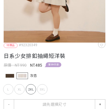
#92320349
特價品
日系少女排釦抽繩短洋裝
原價 : NT.990
NT.485
單件49折
灰杏
L
XL
2XL
3XL
請先選擇尺寸
-
+