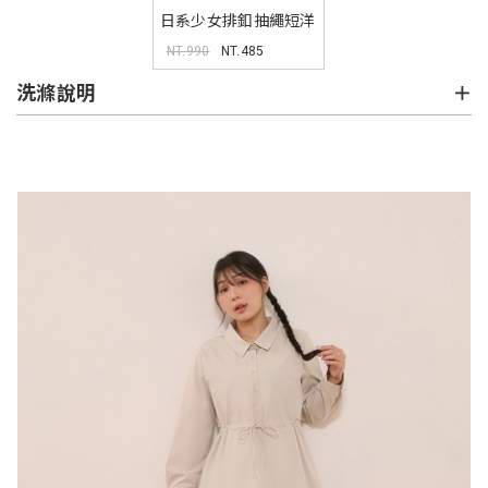
日系少女排釦抽繩短洋
裝
NT.990
NT.485
洗滌說明