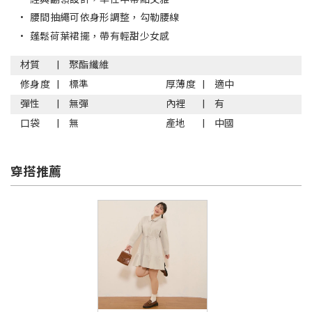
•
腰間抽繩可依身形調整，勾勒腰線
•
蓬鬆荷葉裙擺，帶有輕甜少女感
材質
聚酯纖維
修身度
標準
厚薄度
適中
彈性
無彈
內裡
有
口袋
無
產地
中國
穿搭推薦