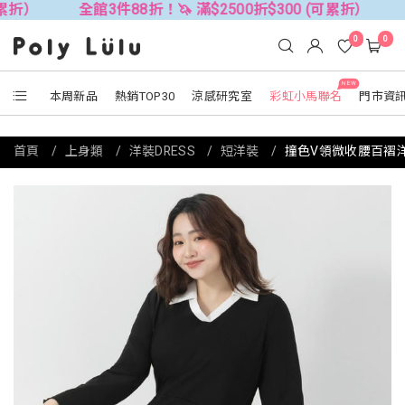
全館3件88折！🦄 滿$2500折$300 (可累折）
全館3件8
0
0
NEW
本周新品
熱銷TOP30
涼感研究室
彩虹小馬聯名
門市資
首頁
上身類
洋裝DRESS
短洋裝
撞色V領微收腰百褶