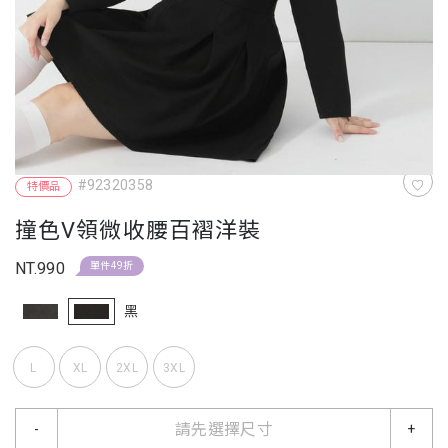
#92320358
特價品
撞色V領微收腰百褶洋裝
NT.990
單件49折
黑
L
XL
2XL
3XL
請先選擇尺寸
-
+