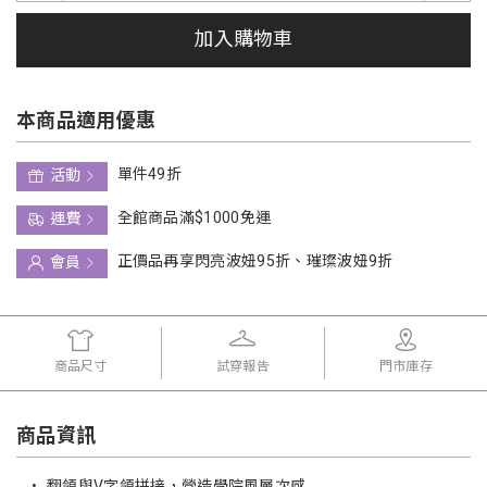
加入購物車
本商品適用優惠
單件49折
活動
全館商品滿$1000免運
運費
正價品再享閃亮波妞95折、璀璨波妞9折
會員
商品尺寸
試穿報告
門市庫存
商品資訊
•
翻領與V字領拼接，營造學院風層次感