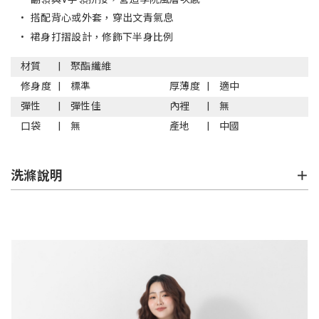
•
搭配背心或外套，穿出文青氣息
•
裙身打摺設計，修飾下半身比例
材質
聚酯纖維
修身度
標準
厚薄度
適中
彈性
彈性佳
內裡
無
口袋
無
產地
中國
洗滌說明