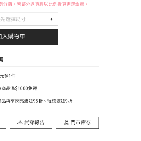
例分攤，若部分退貨將以比例折算退還金額。
請先選擇尺寸
+
加入購物車
惠
1元多1件
商品滿$1000免運
價品再享閃亮波妞95折、璀璨波妞9折
試穿報告
門市庫存