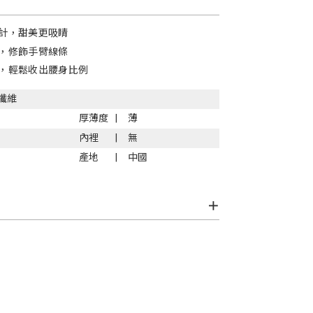
計，甜美更吸睛
，修飾手臂線條
，輕鬆收出腰身比例
纖維
厚薄度
薄
內裡
無
產地
中國