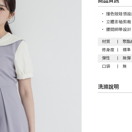
商品資訊
•
撞色娃娃領設
•
立體澎袖剪裁
•
腰間綁帶設計
材質
聚酯
修身度
標準
彈性
無彈
口袋
無
洗滌說明