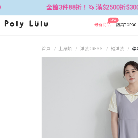
全館3件88折！🦄 滿$2500折$300 (可累折）
NEW
最新商品
熱銷TOP30
首頁
上身類
洋裝DRESS
短洋裝
學