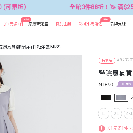
全館3件88折！🦄 滿$2500折$300
NEW
NEW
加1元多1件
涼感研究室
特別企劃
彩虹小馬聯名
品牌支線
院風氣質翻領假兩件短洋裝 MISS
#92320
特價品
學院風氣質
NT.890
加1元多
L
XL
2X
!
加1元多1件