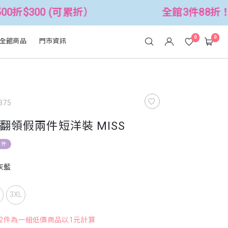
 (可累折）
全館3件88折！🦄 滿$250
0
0
全館商品
門市資訊
375
翻領假兩件短洋裝 MISS
1件
灰藍
L
3XL
，2件為一組低價商品以1元計算