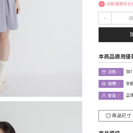
!
活動優惠採比
-
本商品適用優
加
活動
全館
運費
正
會員
商品尺寸