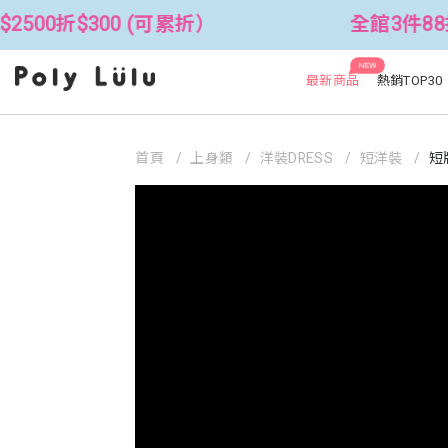
0 (可累折）
全館3件88折！🦄 滿$25
NEW
最新商品
熱銷TOP30
首頁
上身類
洋裝DRESS
短洋裝
短