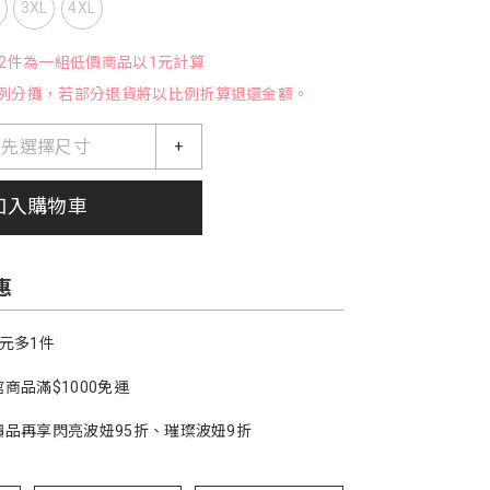
L
3XL
4XL
，2件為一組低價商品以1元計算
例分攤，若部分退貨將以比例折算退還金額。
請先選擇尺寸
+
加入購物車
惠
1元多1件
商品滿$1000免運
價品再享閃亮波妞95折、璀璨波妞9折