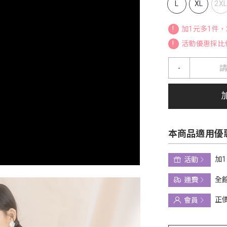
L
XL
2X
!
加1元多1件
!
活動優惠採比
-
本商品適用優
加
活動
全館
運費
正
會員