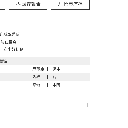
試穿報告
門市庫存
飾臉型肩頸
，勾勒腰身
，穿出好比例
纖維
厚薄度
適中
內裡
有
產地
中國