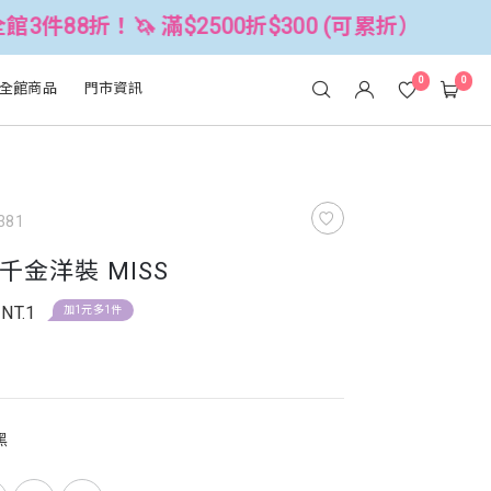
 滿$2500折$300 (可累折）
全館3
0
0
全館商品
門市資訊
381
金洋裝 MISS
NT.1
加1元多1件
黑