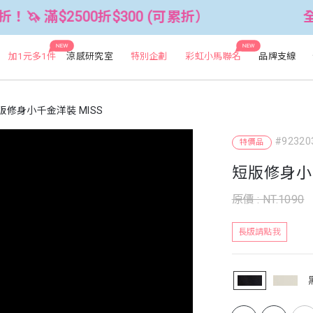
00折$300 (可累折）
全館3件88折！
NEW
NEW
加1元多1件
涼感研究室
特別企劃
彩虹小馬聯名
品牌支線
版修身小千金洋裝 MISS
#92320
特價品
短版修身小千
原價 : NT.1090
長版請點我