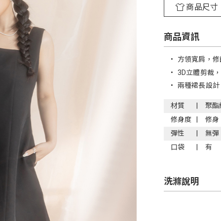
商品尺寸
商品資訊
•
方領寬肩，修
•
3D立體剪裁
•
兩種裙長設計
材質
聚酯
修身度
修身
彈性
無彈
口袋
有
洗滌說明