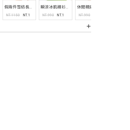
假兩件雪紡長袖
瞬涼冰肌襯衫領
休閒親膚打褶短
休閒親膚
洋裝(附綁帶)
短洋裝(附腰帶)
洋裝
洋裝
NT.1150
NT.1
NT.990
NT.1
NT.990
NT.1
NT.990
MISS