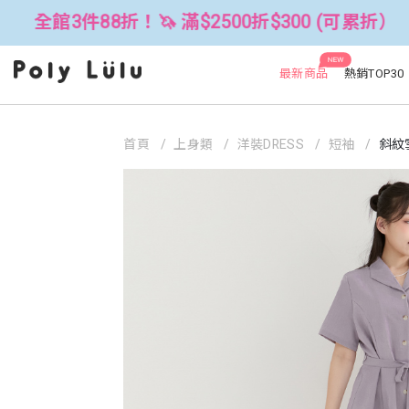
！🦄 滿$2500折$300 (可累折）
全
NEW
最新商品
熱銷TOP30
首頁
上身類
洋裝DRESS
短袖
斜紋