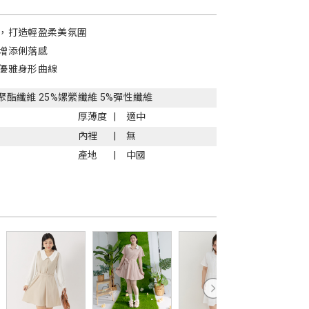
，打造輕盈柔美氛圍
增添俐落感
優雅身形曲線
%聚酯纖維 25%嫘縈纖維 5%彈性纖維
厚薄度
適中
內裡
無
產地
中國