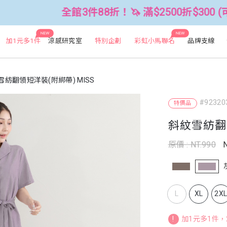
館3件88折！🦄 滿$2500折$300 (可累折）
NEW
NEW
加1元多1件
涼感研究室
特別企劃
彩虹小馬聯名
品牌支線
雪紡翻領短洋裝(附綁帶) MISS
#92320
特價品
斜紋雪紡翻領
原價 : NT.990
N
L
XL
2X
!
加1元多1件