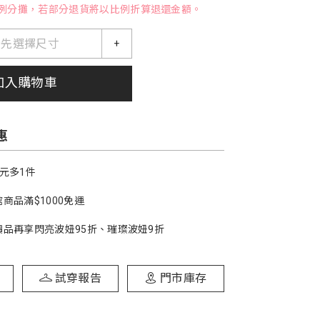
例分攤，若部分退貨將以比例折算退還金額。
請先選擇尺寸
+
加入購物車
惠
1元多1件
商品滿$1000免運
價品再享閃亮波妞95折、璀璨波妞9折
試穿報告
門市庫存