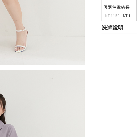
假兩件雪紡長袖
洋裝(附綁帶)
NT.1150
NT.1
MISS
洗滌說明