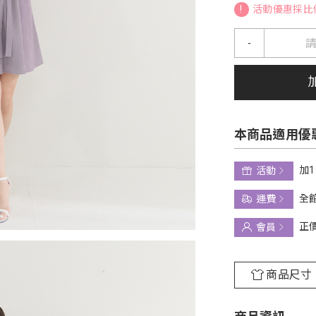
!
活動優惠採比
-
本商品適用優
加
活動
全館
運費
正
會員
商品尺寸