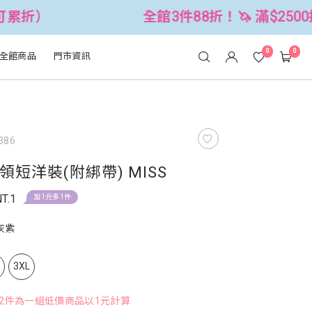
全館3件88折！🦄 滿$2500折$300 (可累
0
0
全館商品
門市資訊
386
短洋裝(附綁帶) MISS
T.1
加1元多1件
灰紫
L
3XL
，2件為一組低價商品以1元計算