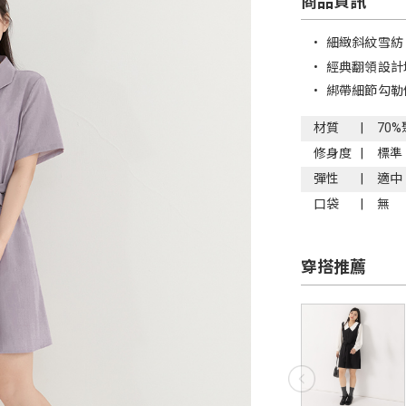
商品資訊
•
細緻斜紋雪紡
•
經典翻領設計
•
綁帶細節勾勒
材質
70
修身度
標準
彈性
適中
口袋
無
穿搭推薦