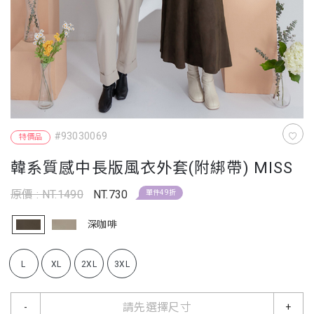
#93030069
特價品
韓系質感中長版風衣外套(附綁帶) MISS
原價 : NT.1490
NT.730
單件49折
深咖啡
L
XL
2XL
3XL
請先選擇尺寸
-
+