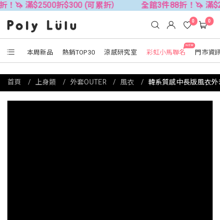
$2500折$300 (可累折）
全館3件88折！🦄 滿$2500折$
0
0
NEW
本周新品
熱銷TOP30
涼感研究室
彩虹小馬聯名
門市資
首頁
上身類
外套OUTER
風衣
韓系質感中長版風衣外套(