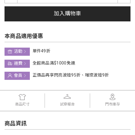
加入購物車
本商品適用優惠
單件49折
活動
全館商品滿$1000免運
運費
正價品再享閃亮波妞95折、璀璨波妞9折
會員
商品尺寸
試穿報告
門市庫存
商品資訊