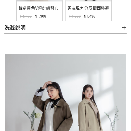
韓系撞色V領針織背心
男友風九分反摺西裝褲
MISS
MISS
NT.790
NT.308
NT.890
NT.436
洗滌說明