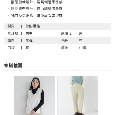
•
翻領剪裁設計，展現俐落率性感
•
腰間綁帶設計，自由調整修身度
•
袖口反摺細節，增添層次造型感
材質
聚酯纖維
修身度
標準
厚薄度
厚
彈性
無彈
內裡
有
口袋
有
產地
中國
穿搭推薦