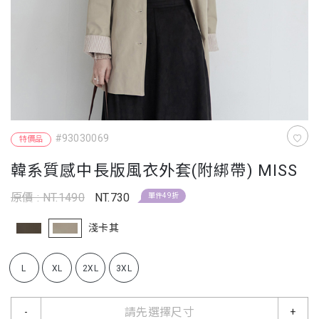
#93030069
特價品
韓系質感中長版風衣外套(附綁帶) MISS
原價 : NT.1490
NT.730
單件49折
淺卡其
L
XL
2XL
3XL
請先選擇尺寸
-
+