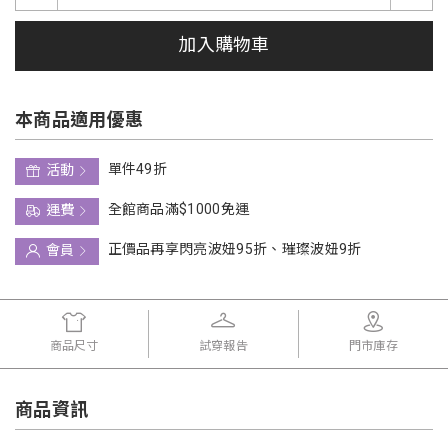
加入購物車
本商品適用優惠
單件49折
活動
全館商品滿$1000免運
運費
正價品再享閃亮波妞95折、璀璨波妞9折
會員
商品尺寸
試穿報告
門市庫存
商品資訊