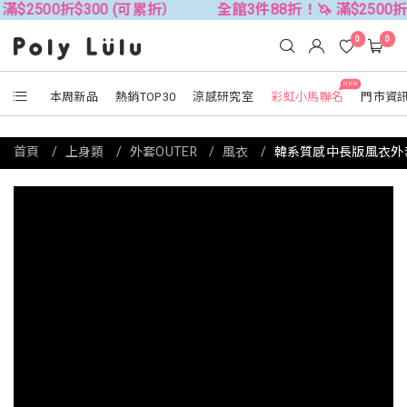
折$300 (可累折）
全館3件88折！🦄 滿$2500折$300 (
0
0
NEW
本周新品
熱銷TOP30
涼感研究室
彩虹小馬聯名
門市資
首頁
上身類
外套OUTER
風衣
韓系質感中長版風衣外套(