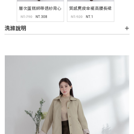
層次蛋糕綁帶透紗背心
質感麂皮傘襬高腰長裙
MISS
MISS
NT.790
NT.308
NT.920
NT.1
洗滌說明