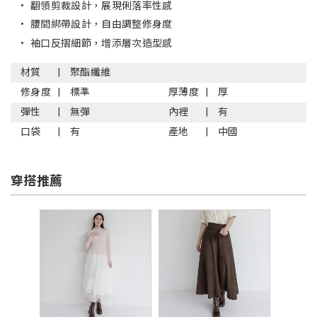
•
翻領剪裁設計，展現俐落率性感
•
腰間綁帶設計，自由調整修身度
•
袖口反摺細節，增添層次造型感
材質
聚酯纖維
修身度
標準
厚薄度
厚
彈性
無彈
內裡
有
口袋
有
產地
中國
穿搭推薦