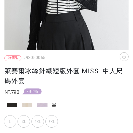
#93050065
特價品
萊賽爾冰絲針織短版外套 MISS. 中大尺
碼外套
NT.790
2件39折
黑
L
XL
2XL
3XL