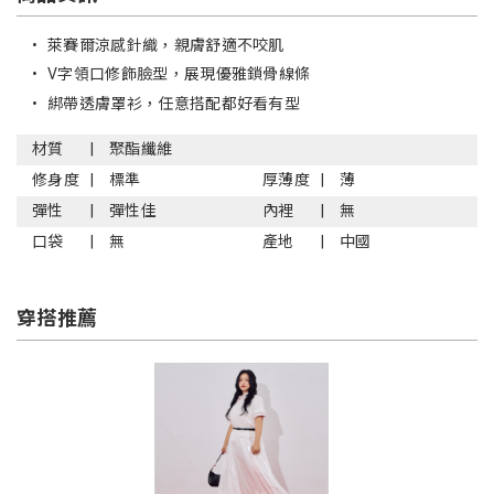
•
萊賽爾涼感針織，親膚舒適不咬肌
•
V字領口修飾臉型，展現優雅鎖骨線條
•
綁帶透膚罩衫，任意搭配都好看有型
材質
聚酯纖維
修身度
標準
厚薄度
薄
彈性
彈性佳
內裡
無
口袋
無
產地
中國
穿搭推薦