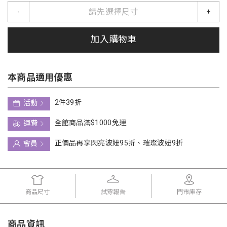
請先選擇尺寸
-
+
加入購物車
本商品適用優惠
2件39折
活動
全館商品滿$1000免運
運費
正價品再享閃亮波妞95折、璀璨波妞9折
會員
商品尺寸
試穿報告
門市庫存
商品資訊