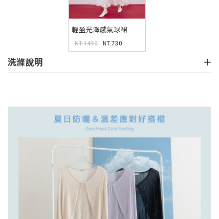
輕盈光澤感氣球裙
MORE U 中大尺碼裙子
NT.1490
NT.730
洗滌說明