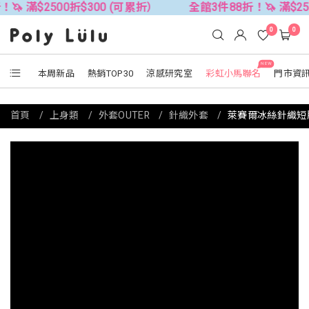
2500折$300 (可累折）
全館3件88折！🦄 滿$2500折$3
0
0
NEW
本周新品
熱銷TOP30
涼感研究室
彩虹小馬聯名
門市資
首頁
上身類
外套OUTER
針織外套
萊賽爾冰絲針織短版