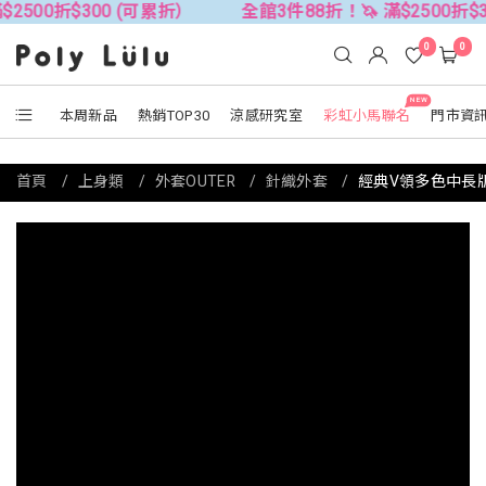
300 (可累折）
全館3件88折！🦄 滿$2500折$300 (可累折
0
0
NEW
本周新品
熱銷TOP30
涼感研究室
彩虹小馬聯名
門市資
首頁
上身類
外套OUTER
針織外套
經典V領多色中長