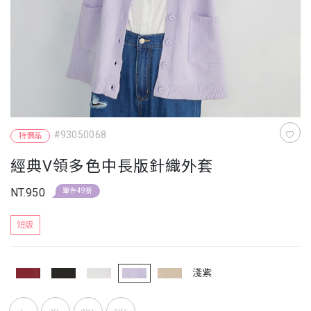
#93050068
特價品
經典V領多色中長版針織外套
NT.950
單件49折
短版
淺紫