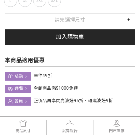
L
XL
2XL
3XL
請先選擇尺寸
-
+
加入購物車
本商品適用優惠
單件49折
活動
全館商品滿$1000免運
運費
正價品再享閃亮波妞95折、璀璨波妞9折
會員
商品尺寸
試穿報告
門市庫存