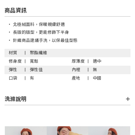
商品資訊
•
北極絨面料，保暖親膚舒適
•
長版的版型，更能修飾下半身
•
針織商品建議手洗，以保最佳型態
材質
聚酯纖維
修身度
寬鬆
厚薄度
適中
彈性
彈性佳
內裡
無
口袋
有
產地
中國
洗滌說明