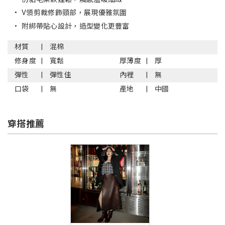
•
V領剪裁修飾頸部，展現優雅氛圍
•
附綁帶貼心設計，造型變化更豐富
材質
混棉
修身度
寬鬆
厚薄度
厚
彈性
彈性佳
內裡
無
口袋
無
產地
中國
穿搭推薦