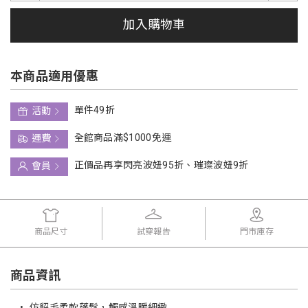
加入購物車
本商品適用優惠
單件49折
活動
全館商品滿$1000免運
運費
正價品再享閃亮波妞95折、璀璨波妞9折
會員
商品尺寸
試穿報告
門市庫存
商品資訊
•
仿貂毛柔軟蓬鬆，觸感溫暖細緻