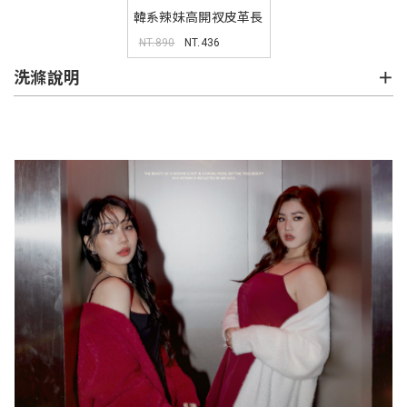
韓系辣妹高開衩皮革長
裙 MUA
NT.890
NT.436
洗滌說明