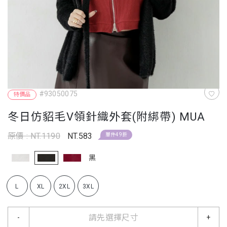
#93050075
特價品
冬日仿貂毛V領針織外套(附綁帶) MUA
原價 : NT.1190
NT.583
單件49折
黑
L
XL
2XL
3XL
請先選擇尺寸
-
+