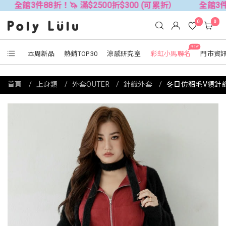
88折！🦄 滿$2500折$300 (可累折）
全館3件88折！🦄 
0
0
NEW
本周新品
熱銷TOP30
涼感研究室
彩虹小馬聯名
門市資
首頁
上身類
外套OUTER
針織外套
冬日仿貂毛V領針織