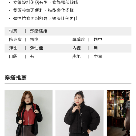
•
立領設計俐落有型，修飾頸部線條
•
雙頭拉鍊更便利，造型變化多樣
•
彈性坑條面料舒適，短版比例更佳
材質
聚酯纖維
修身度
標準
厚薄度
適中
彈性
彈性佳
內裡
無
口袋
有
產地
中國
穿搭推薦