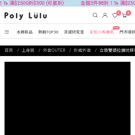
00折$300 (可累折）
全館3件88折！🦄 滿$2500折$300
0
0
NEW
本周新品
熱銷TOP30
涼感研究室
彩虹小馬聯名
門市資
首頁
上身類
外套OUTER
針織外套
立領雙頭拉鍊坑條短