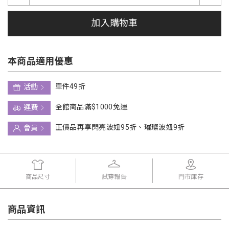
加入購物車
本商品適用優惠
單件49折
活動
全館商品滿$1000免運
運費
正價品再享閃亮波妞95折、璀璨波妞9折
會員
商品尺寸
試穿報告
門市庫存
商品資訊