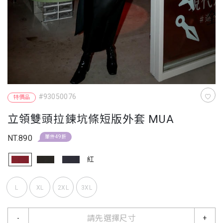
#93050076
特價品
立領雙頭拉鍊坑條短版外套 MUA
NT.890
單件49折
紅
L
XL
2XL
3XL
請先選擇尺寸
-
+