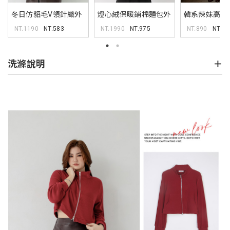
冬日仿貂毛V領針織外
燈心絨保暖鋪棉麵包外
韓系辣妹高開
套(附綁帶) MUA
套
裙 MUA
NT.1190
NT.583
NT.1990
NT.975
NT.890
NT.43
洗滌說明