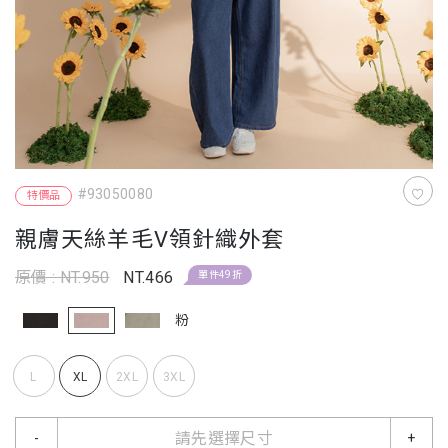
#93050080
特價品
親膚天絲羊毛V領針織外套
原價 : NT.950
NT.466
單件49折
粉
L
XL
2XL
3XL
請先選擇尺寸
-
+