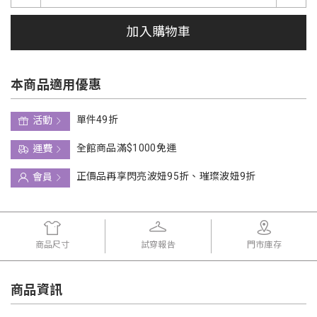
加入購物車
本商品適用優惠
單件49折
活動
全館商品滿$1000免運
運費
正價品再享閃亮波妞95折、璀璨波妞9折
會員
商品尺寸
試穿報告
門市庫存
商品資訊