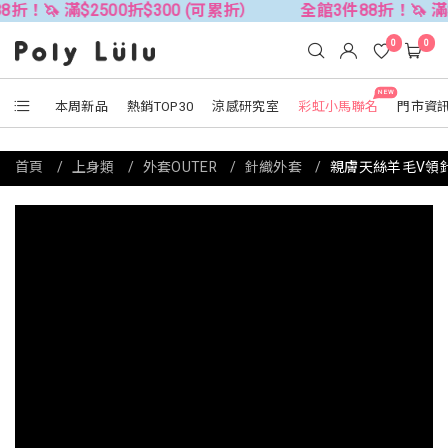
2500折$300 (可累折）
全館3件88折！🦄 滿$2500折$3
0
0
NEW
本周新品
熱銷TOP30
涼感研究室
彩虹小馬聯名
門市資
首頁
上身類
外套OUTER
針織外套
親膚天絲羊毛V領