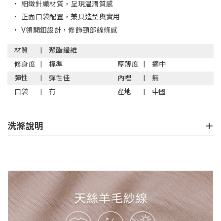
•
細緻針織材質，呈現溫潤質感
•
正面口袋配置，兼具造型與實用
•
V領開釦設計，修飾頸部線條感
材質
聚酯纖維
修身度
標準
厚薄度
適中
彈性
彈性佳
內裡
無
口袋
有
產地
中國
洗滌說明