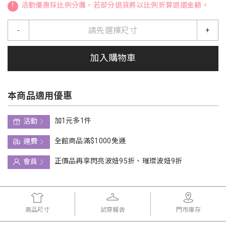
!
活動優惠採比例分攤，若部分退貨將以比例折算退還金額。
請先選擇尺寸
-
+
加入購物車
本商品適用優惠
加1元多1件
活動
全館商品滿$1000免運
運費
正價品再享閃亮波妞95折、璀璨波妞9折
會員
商品尺寸
試穿報告
門市庫存