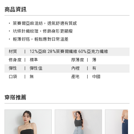
商品資訊
•
萊賽爾亞麻混紡，透氣舒適有質感
•
坑條針織紋理，修飾身形更顯瘦
•
輕薄好搭，輕鬆應對日常溫差
材質
12%亞麻 28%萊賽爾纖維 60%亞克力纖維
修身度
標準
厚薄度
薄
彈性
彈性佳
內裡
有
口袋
無
產地
中國
穿搭推薦