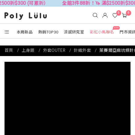
0 (可累折）
全館3件88折！🦄 滿$2500折$300 (可累折）
0
0
NEW
本周新品
熱銷TOP30
涼感研究室
彩虹小馬聯名
門市資
首頁
上身類
外套OUTER
針織外套
萊賽爾亞麻坑條針織