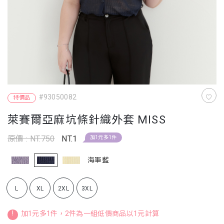
#93050082
特價品
萊賽爾亞麻坑條針織外套 MISS
原價 : NT.750
NT.1
加1元多1件
海軍藍
L
XL
2XL
3XL
!
加1元多1件，2件為一組低價商品以1元計算