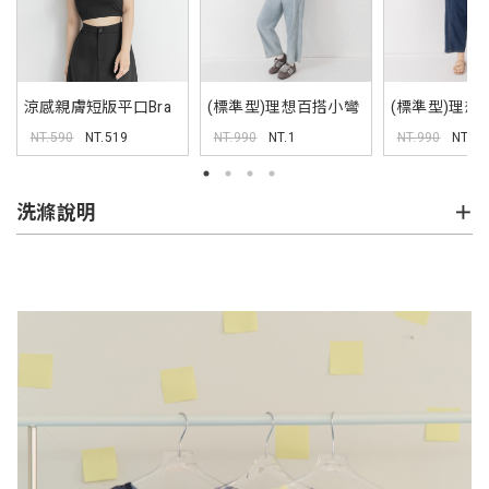
涼感親膚短版平口Bra
(標準型)理想百搭小彎
(標準型)理想
背心 Pobra
刀牛仔褲
刀牛仔褲
NT.590
NT.519
NT.990
NT.1
NT.990
NT.1
洗滌說明