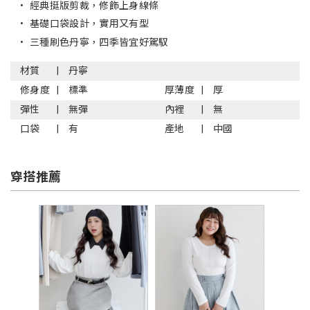
•
經典挺版剪裁，修飾上身線條
•
基礎口袋設計，實用又有型
•
三種刷色丹寧，四季皆宜好駕馭
材質
丹寧
修身度
標準
厚薄度
厚
彈性
無彈
內裡
無
口袋
有
產地
中國
穿搭推薦