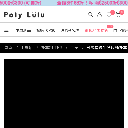
00 (可累折）
全館3件88折！🦄 滿$2500折$300 (可累折
0
0
NEW
本周新品
熱銷TOP30
涼感研究室
彩虹小馬聯名
門市資
首頁
上身類
外套OUTER
牛仔
日常基礎牛仔長袖外套