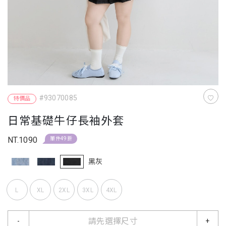
#93070085
特價品
日常基礎牛仔長袖外套
NT.1090
單件49折
黑灰
L
XL
2XL
3XL
4XL
請先選擇尺寸
-
+