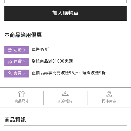
加入購物車
本商品適用優惠
單件49折
活動
全館商品滿$1000免運
運費
正價品再享閃亮波妞95折、璀璨波妞9折
會員
商品尺寸
試穿報告
門市庫存
商品資訊