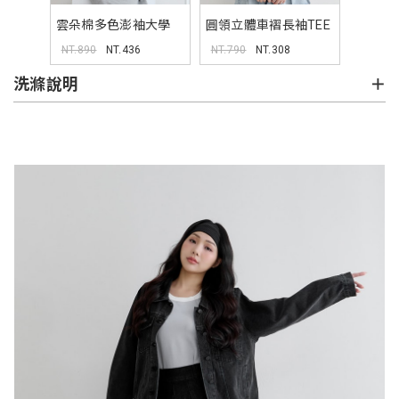
雲朵棉多色澎袖大學
圓領立體車褶長袖TEE
TEE
NT.890
NT.436
NT.790
NT.308
洗滌說明