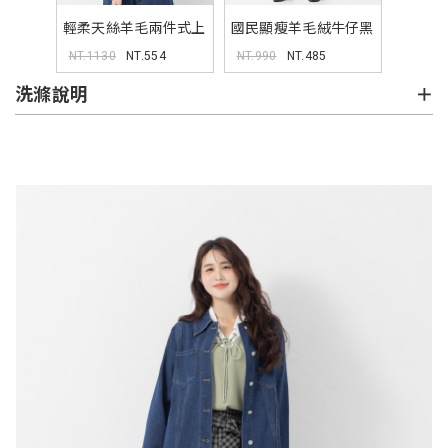
輕柔天絲羊毛兩件式上
國民顯瘦羊毛絨牛仔黑
衣(附背心)
褲
NT.1130
NT.554
NT.990
NT.485
洗滌說明