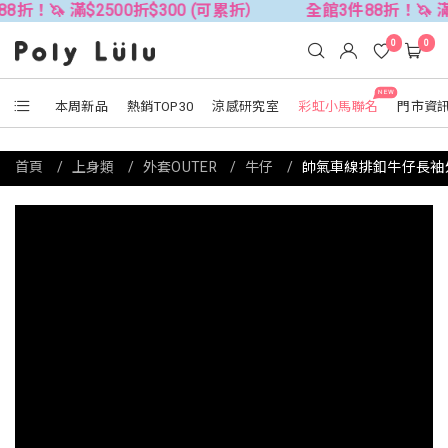
$2500折$300 (可累折）
全館3件88折！🦄 滿$2500折$
0
0
NEW
本周新品
熱銷TOP30
涼感研究室
彩虹小馬聯名
門市資
首頁
上身類
外套OUTER
牛仔
帥氣車線排釦牛仔長袖