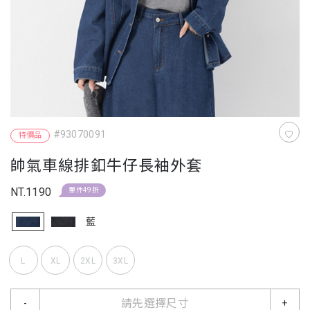
#93070091
特價品
帥氣車線排釦牛仔長袖外套
NT.1190
單件49折
藍
L
XL
2XL
3XL
請先選擇尺寸
-
+