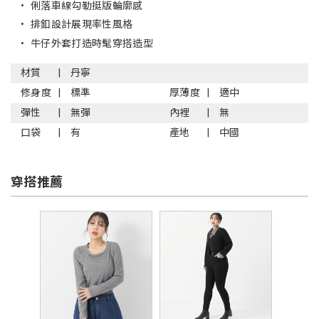
•
俐落車線勾勒挺版輪廓感
•
排釦設計展現率性風格
•
牛仔外套打造時髦穿搭造型
材質
丹寧
修身度
標準
厚薄度
適中
彈性
無彈
內裡
無
口袋
有
產地
中國
穿搭推薦