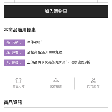
加入購物車
本商品適用優惠
單件49折
活動
全館商品滿$1000免運
運費
正價品再享閃亮波妞95折、璀璨波妞9折
會員
商品尺寸
試穿報告
門市庫存
商品資訊