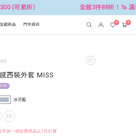
）
全館3件88折！🦄 滿$2500折$30
0
0
全館商品
門市資訊
093
感西裝外套 MISS
多1件
冰河藍
L
3XL
，2件為一組低價商品以1元計算