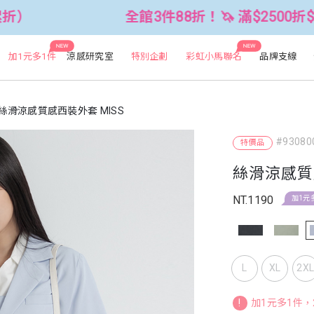
全館3件88折！🦄 滿$2500折$300 (可累折
NEW
NEW
加1元多1件
涼感研究室
特別企劃
彩虹小馬聯名
品牌支線
絲滑涼感質感西裝外套 MISS
#93080
特價品
絲滑涼感質
NT.1190
加1元
L
XL
2X
!
加1元多1件