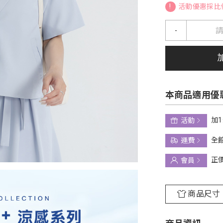
!
活動優惠採比
-
本商品適用優
加
活動
全館
運費
正
會員
商品尺寸