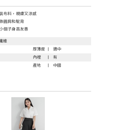
裝布料，親膚又涼感
飾圓肩和駝背
小個子身高友善
纖維
厚薄度
適中
內裡
有
產地
中國