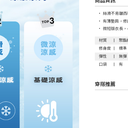
商品資訊
•
絲滑不易皺西
•
有薄墊肩，修
•
微短版衣長，
材質
聚酯
修身度
標準
彈性
無彈
口袋
有
穿搭推薦