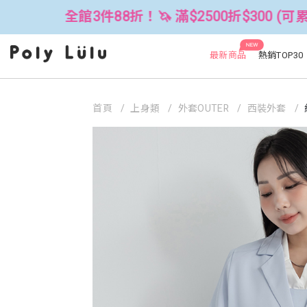
3件88折！🦄 滿$2500折$300 (可累折）
NEW
最新商品
熱銷TOP30
首頁
上身類
外套OUTER
西裝外套