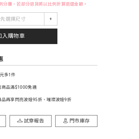
例分攤，若部分退貨將以比例折算退還金額。
請先選擇尺寸
+
加入購物車
惠
1元多1件
商品滿$1000免運
價品再享閃亮波妞95折、璀璨波妞9折
試穿報告
門市庫存