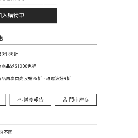
加入購物車
惠
3件88折
商品滿$1000免運
價品再享閃亮波妞95折、璀璨波妞9折
試穿報告
門市庫存
爽不悶