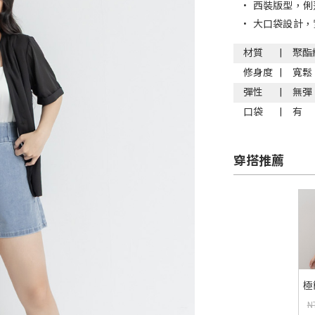
•
西裝版型，俐
•
大口袋設計，
材質
聚酯
修身度
寬鬆
彈性
無彈
口袋
有
穿搭推薦
極
寬
N