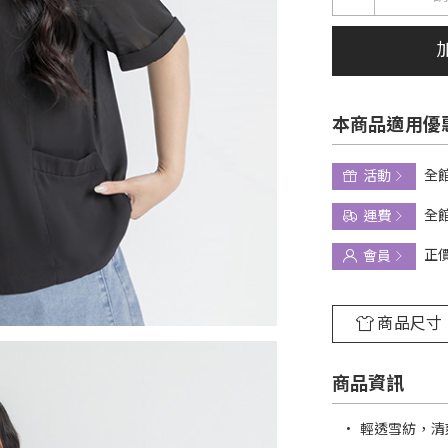
本商品適用優
全館
活動
全館
運費
正
會員
商品尺寸
商品資訊
•
輕透雪紡，清