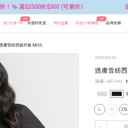
0折$300 (可累折）
全館3件88折！🦄
NEW
NEW
加1元多1件
涼感研究室
特別企劃
彩虹小馬聯名
品牌支線
透膚雪紡西裝外套 MISS
#93080094
透膚雪紡西裝
原價 : NT.790
L
XL
2X
-