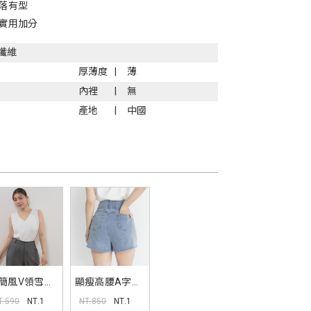
落有型
實用加分
纖維
厚薄度
薄
內裡
無
產地
中國
簡風V領雪紡
顯瘦高腰A字牛
肩帶背心
仔短褲
T.590
NT.1
NT.850
NT.1