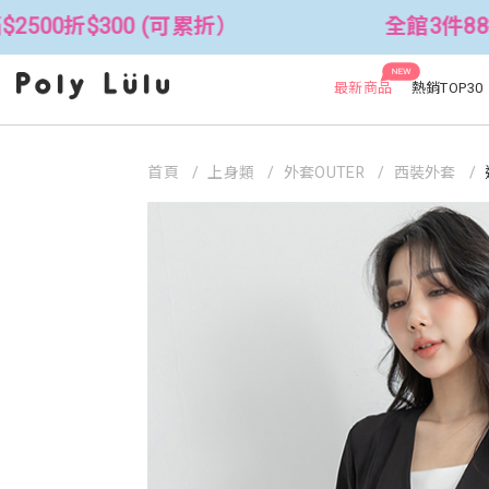
 (可累折）
全館3件88折！🦄 滿$250
NEW
最新商品
熱銷TOP30
首頁
上身類
外套OUTER
西裝外套