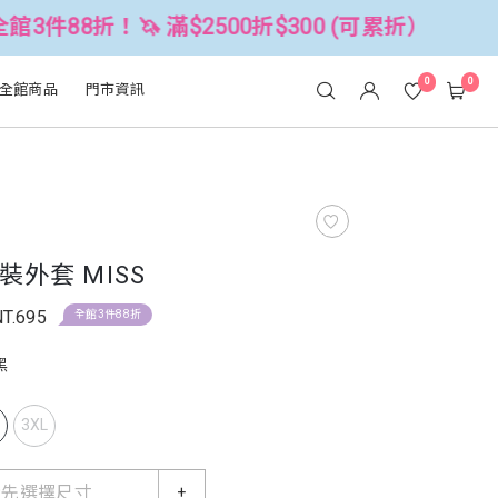
 滿$2500折$300 (可累折）
全館3件
0
0
全館商品
門市資訊
外套 MISS
NT.695
全館3件88折
黑
L
3XL
請先選擇尺寸
+