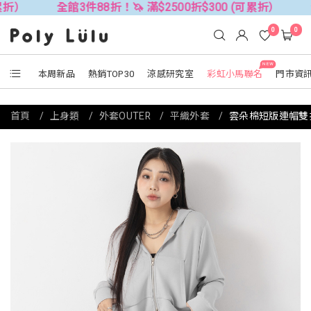
全館3件88折！🦄 滿$2500折$300 (可累折）
全館3件8
0
0
NEW
本周新品
熱銷TOP30
涼感研究室
彩虹小馬聯名
門市資
首頁
上身類
外套OUTER
平織外套
雲朵棉短版連帽雙拉