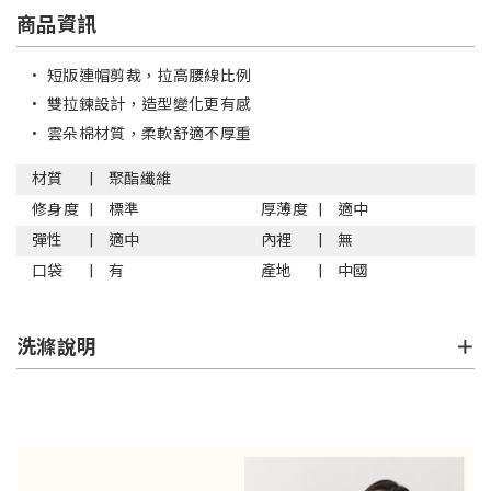
商品資訊
•
短版連帽剪裁，拉高腰線比例
•
雙拉鍊設計，造型變化更有感
•
雲朵棉材質，柔軟舒適不厚重
材質
聚酯纖維
修身度
標準
厚薄度
適中
彈性
適中
內裡
無
口袋
有
產地
中國
洗滌說明