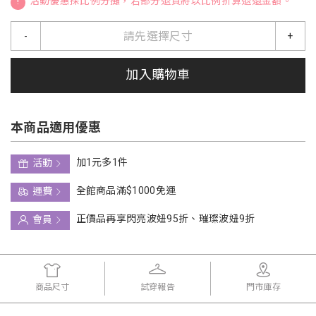
!
活動優惠採比例分攤，若部分退貨將以比例折算退還金額。
請先選擇尺寸
-
+
加入購物車
本商品適用優惠
加1元多1件
活動
全館商品滿$1000免運
運費
正價品再享閃亮波妞95折、璀璨波妞9折
會員
商品尺寸
試穿報告
門市庫存