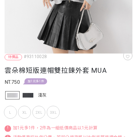
#93110028
特價品
雲朵棉短版連帽雙拉鍊外套 MUA
NT.750
加1元多1件
淺灰
L
XL
2XL
3XL
!
加1元多1件，2件為一組低價商品以1元計算