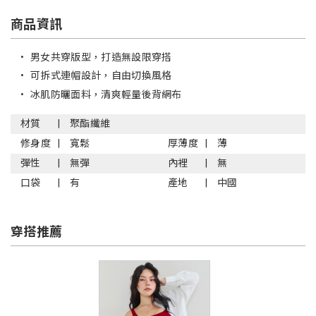
商品資訊
•
男女共穿版型，打造無設限穿搭
•
可拆式連帽設計，自由切換風格
•
冰肌防曬面料，清爽輕量後背網布
材質
聚酯纖維
修身度
寬鬆
厚薄度
薄
彈性
無彈
內裡
無
口袋
有
產地
中國
穿搭推薦