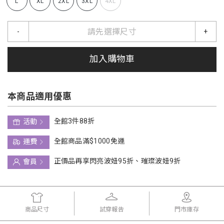
L
XL
2XL
3XL
4XL
請先選擇尺寸
-
+
加入購物車
本商品適用優惠
全館3件88折
活動
全館商品滿$1000免運
運費
正價品再享閃亮波妞95折、璀璨波妞9折
會員
商品尺寸
試穿報告
門市庫存