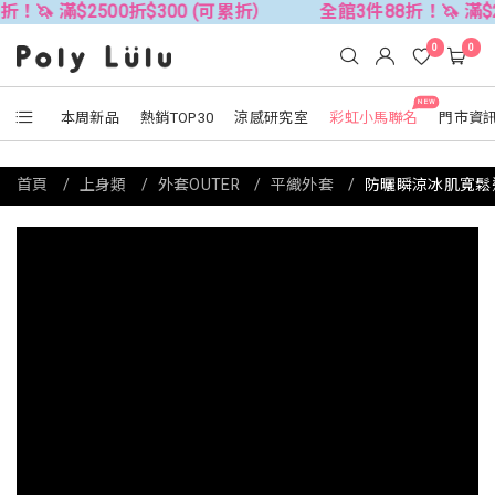
$2500折$300 (可累折）
全館3件88折！🦄 滿$2500折$
0
0
NEW
本周新品
熱銷TOP30
涼感研究室
彩虹小馬聯名
門市資
首頁
上身類
外套OUTER
平織外套
防曬瞬涼冰肌寬鬆