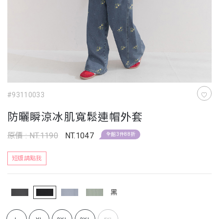
#93110033
防曬瞬涼冰肌寬鬆連帽外套
原價 : NT.1190
NT.1047
全館3件88折
短版請點我
黑