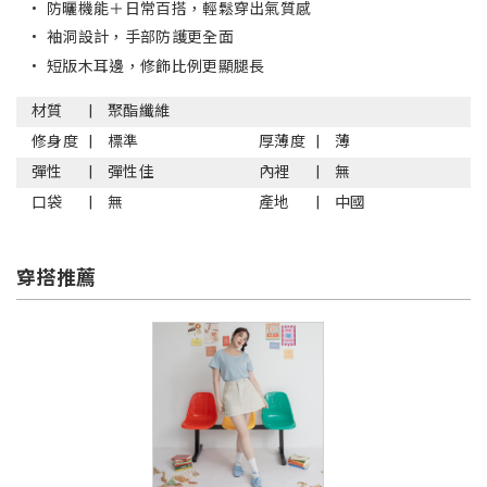
•
防曬機能＋日常百搭，輕鬆穿出氣質感
•
袖洞設計，手部防護更全面
•
短版木耳邊，修飾比例更顯腿長
材質
聚酯纖維
修身度
標準
厚薄度
薄
彈性
彈性佳
內裡
無
口袋
無
產地
中國
穿搭推薦