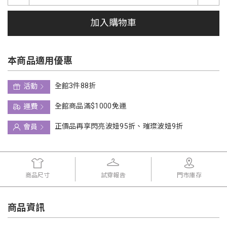
加入購物車
本商品適用優惠
全館3件88折
活動
全館商品滿$1000免運
運費
正價品再享閃亮波妞95折、璀璨波妞9折
會員
商品尺寸
試穿報告
門市庫存
商品資訊