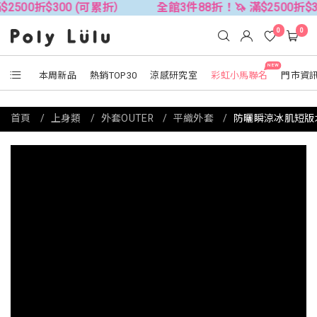
300 (可累折）
全館3件88折！🦄 滿$2500折$300 (可累
0
0
NEW
本周新品
熱銷TOP30
涼感研究室
彩虹小馬聯名
門市資
首頁
上身類
外套OUTER
平織外套
防曬瞬涼冰肌短版