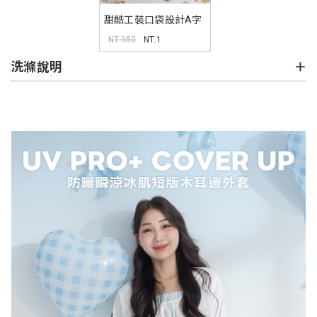
甜酷工裝口袋設計A字
短裙
NT.950
NT.1
洗滌說明