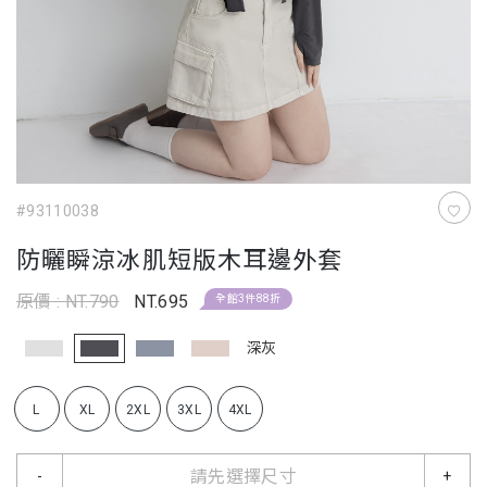
#93110038
防曬瞬涼冰肌短版木耳邊外套
原價 : NT.790
NT.695
全館3件88折
深灰
L
XL
2XL
3XL
4XL
請先選擇尺寸
-
+