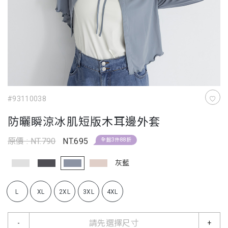
#93110038
防曬瞬涼冰肌短版木耳邊外套
原價 : NT.790
NT.695
全館3件88折
灰藍
L
XL
2XL
3XL
4XL
請先選擇尺寸
-
+