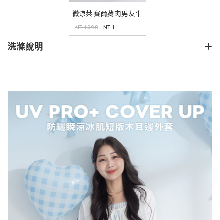
微涼萊賽爾藏肉男友牛
仔褲
NT.1090
NT.1
洗滌說明