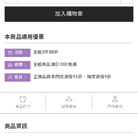
加入購物車
本商品適用優惠
全館3件88折
活動
全館商品滿$1000免運
運費
正價品再享閃亮波妞95折、璀璨波妞9折
會員
商品尺寸
試穿報告
門市庫存
商品資訊