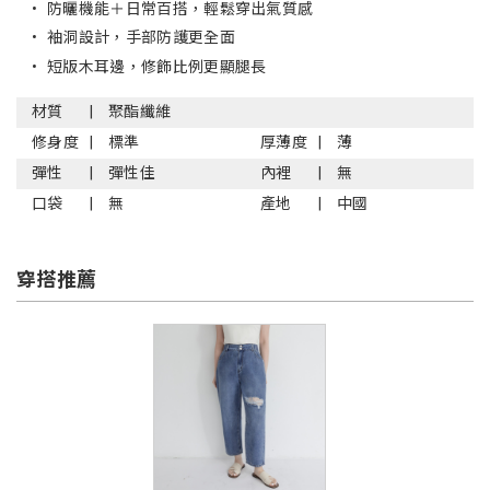
•
防曬機能＋日常百搭，輕鬆穿出氣質感
•
袖洞設計，手部防護更全面
•
短版木耳邊，修飾比例更顯腿長
材質
聚酯纖維
修身度
標準
厚薄度
薄
彈性
彈性佳
內裡
無
口袋
無
產地
中國
穿搭推薦