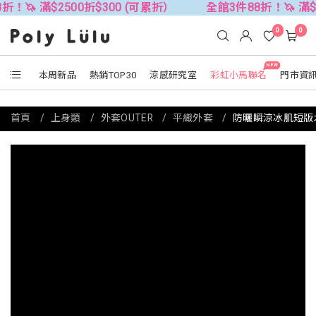
$2500折$300 (可累折）
全館3件88折！🦄 滿$2500折$
0
0
NEW
本周新品
熱銷TOP30
涼感研究室
彩虹小馬聯名
門市資
首頁
上身類
外套OUTER
平織外套
防曬瞬涼冰肌短版