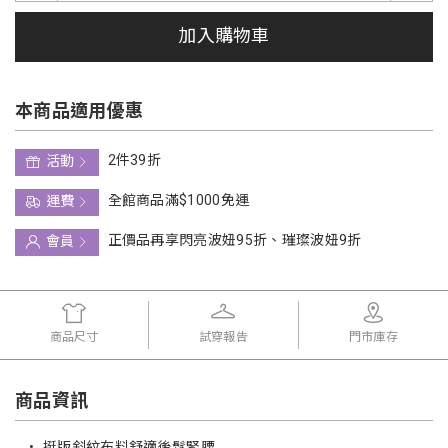
加入購物車
本商品適用優惠
2件39折
活動
全館商品滿$1000免運
運費
正價品再享閃亮波妞95折、璀璨波妞9折
會員
商品尺寸
試穿報告
門市庫存
商品資訊
•
挺版斜紋布料舒適後鬆緊腰