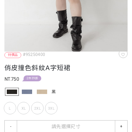
#95250400
特價品
俏皮撞色斜紋A字短裙
NT.750
2件39折
黑
L
XL
2XL
3XL
請先選擇尺寸
-
+