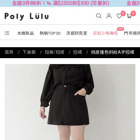
館3件88折！🦄 滿$2500折$300 (可累折）
全館3件88折！
0
0
NEW
本周新品
熱銷TOP30
涼感研究室
彩虹小馬聯名
門市資
首頁
下身類
短褲/短裙
短裙
俏皮撞色斜紋A字短裙