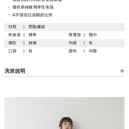
•
撞色車線展現率性俐落
•
A字版型拉長腿部比例
材質
聚酯纖維
修身度
標準
厚薄度
適中
彈性
無彈
內裡
有
口袋
有
產地
中國
洗滌說明