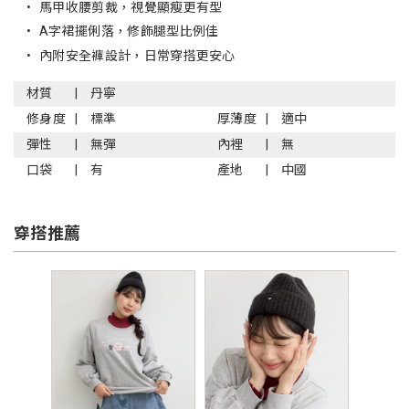
•
馬甲收腰剪裁，視覺顯瘦更有型
•
A字裙擺俐落，修飾腿型比例佳
•
內附安全褲設計，日常穿搭更安心
材質
丹寧
修身度
標準
厚薄度
適中
彈性
無彈
內裡
無
口袋
有
產地
中國
穿搭推薦