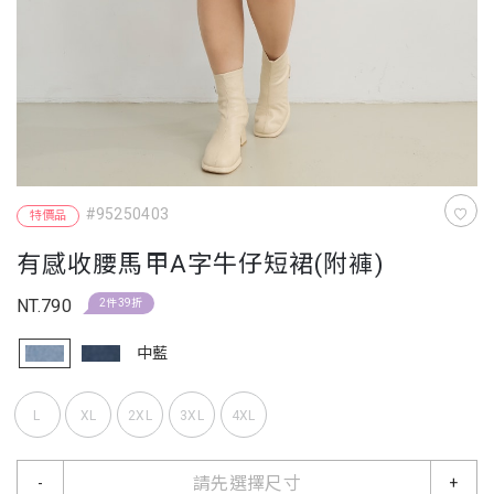
#95250403
特價品
有感收腰馬甲A字牛仔短裙(附褲)
NT.790
2件39折
中藍
L
XL
2XL
3XL
4XL
請先選擇尺寸
-
+