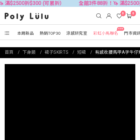
500折$300 (可累折）
全館3件88折！🦄 滿$2500折$30
0
0
NEW
本周新品
熱銷TOP30
涼感研究室
彩虹小馬聯名
門市資
首頁
下身類
裙子SKIRTS
短裙
有感收腰馬甲A字牛仔短