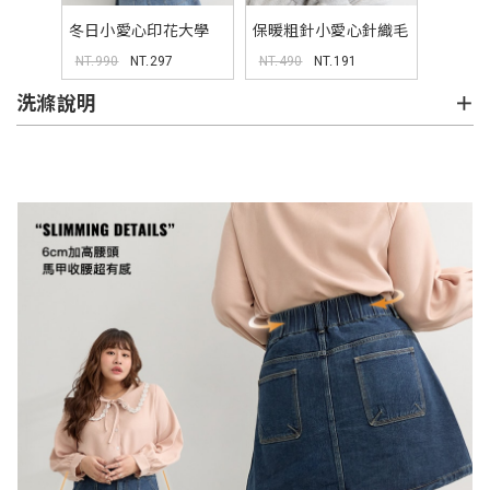
冬日小愛心印花大學
保暖粗針小愛心針織毛
TEE (小心臟聯名)
帽
NT.990
NT.297
NT.490
NT.191
洗滌說明