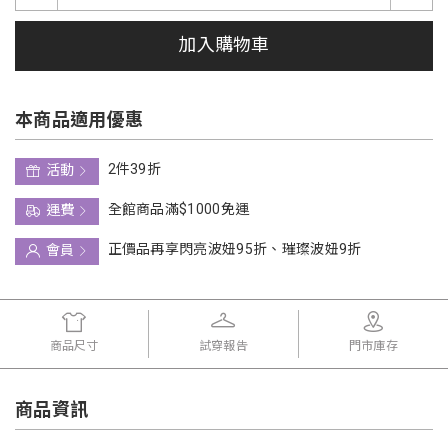
加入購物車
本商品適用優惠
2件39折
活動
全館商品滿$1000免運
運費
正價品再享閃亮波妞95折、璀璨波妞9折
會員
商品尺寸
試穿報告
門市庫存
商品資訊