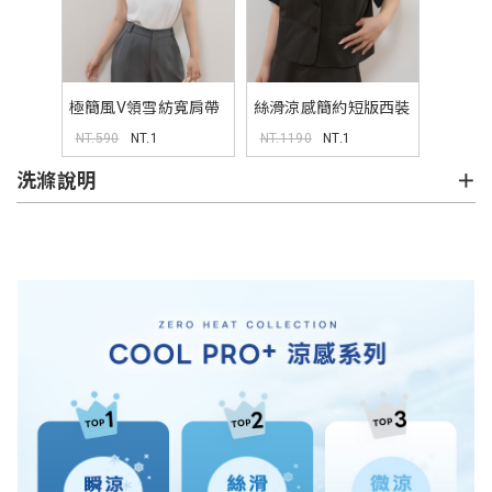
極簡風V領雪紡寬肩帶
絲滑涼感簡約短版西裝
背心 MISS
外套 MISS
NT.590
NT.1
NT.1190
NT.1
洗滌說明