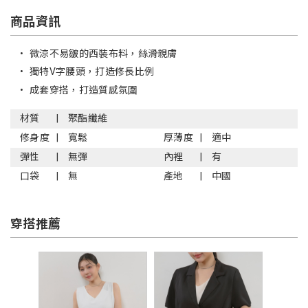
商品資訊
•
微涼不易皺的西裝布料，絲滑親膚
•
獨特V字腰頭，打造修長比例
•
成套穿搭，打造質感氛圍
材質
聚酯纖維
修身度
寬鬆
厚薄度
適中
彈性
無彈
內裡
有
口袋
無
產地
中國
穿搭推薦