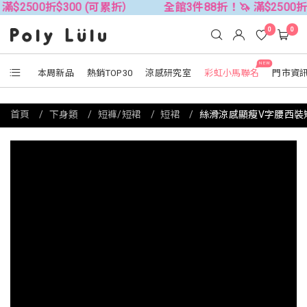
$300 (可累折）
全館3件88折！🦄 滿$2500折$300 (可
0
0
NEW
本周新品
熱銷TOP30
涼感研究室
彩虹小馬聯名
門市資
首頁
下身類
短褲/短裙
短裙
絲滑涼感顯瘦V字腰西裝短