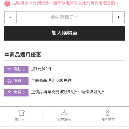
!
活動優惠採比例分攤，若部分退貨將以比例折算退還金額。
請先選擇尺寸
-
+
加入購物車
本商品適用優惠
加1元多1件
活動
全館商品滿$1000免運
運費
正價品再享閃亮波妞95折、璀璨波妞9折
會員
商品尺寸
試穿報告
門市庫存