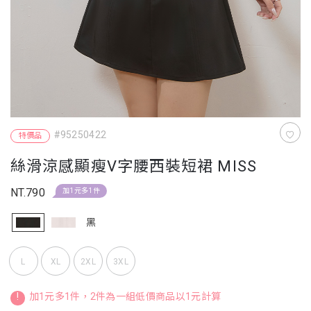
#95250422
特價品
絲滑涼感顯瘦V字腰西裝短裙 MISS
NT.790
加1元多1件
黑
L
XL
2XL
3XL
!
加1元多1件，2件為一組低價商品以1元計算