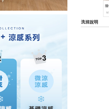
撞
釦
N
洗滌說明