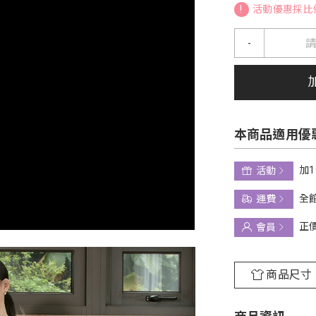
!
活動優惠採比
-
本商品適用優
加
活動
全館
運費
正
會員
商品尺寸