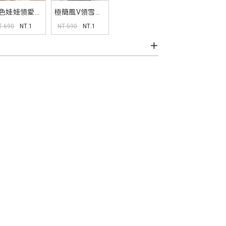
色娃娃領愛心
極簡風V領雪紡
襯衫 MISS
寬肩帶背心
T.690
NT.1
NT.590
NT.1
MISS