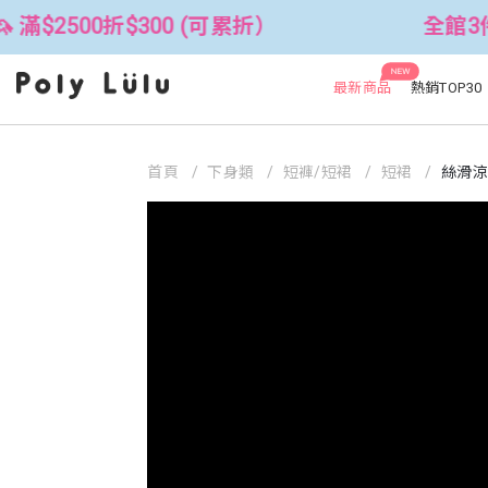
$300 (可累折）
全館3件88折！🦄 滿
NEW
最新商品
熱銷TOP30
首頁
下身類
短褲/短裙
短裙
絲滑涼