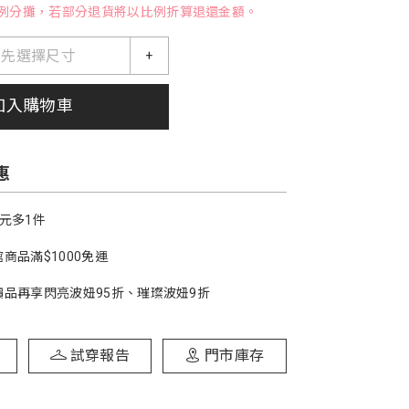
例分攤，若部分退貨將以比例折算退還金額。
請先選擇尺寸
+
加入購物車
惠
1元多1件
商品滿$1000免運
價品再享閃亮波妞95折、璀璨波妞9折
試穿報告
門市庫存