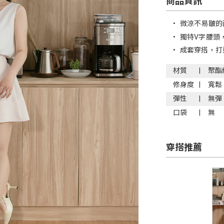
商品資訊
•
微涼不易皺的
•
獨特V字腰頭
•
成套穿搭，打
材質
聚酯
修身度
寬鬆
彈性
無彈
口袋
無
穿搭推薦