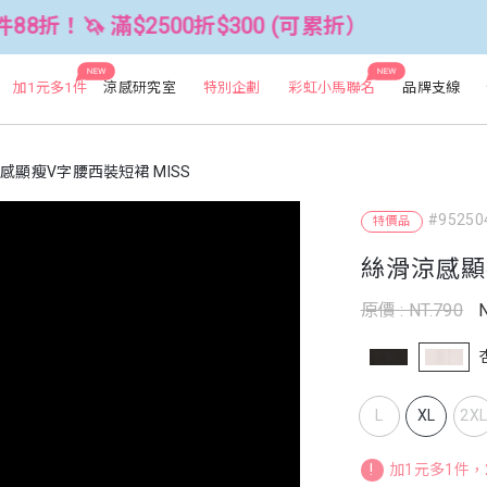
$2500折$300 (可累折）
全館3件88
NEW
NEW
加1元多1件
涼感研究室
特別企劃
彩虹小馬聯名
品牌支線
感顯瘦V字腰西裝短裙 MISS
#95250
特價品
絲滑涼感顯
原價 : NT.790
N
L
XL
2X
!
加1元多1件