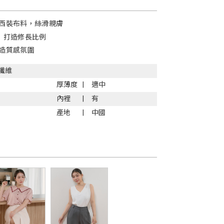
西裝布料，絲滑親膚
，打造修長比例
造質感氛圍
纖維
厚薄度
適中
內裡
有
產地
中國