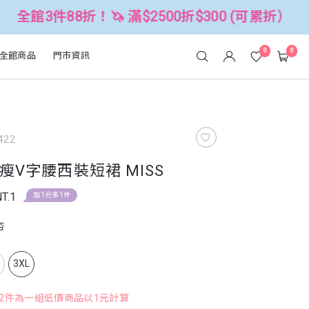
折！🦄 滿$2500折$300 (可累折）
0
0
全館商品
門市資訊
422
瘦V字腰西裝短裙 MISS
T.1
加1元多1件
杏
L
3XL
，2件為一組低價商品以1元計算