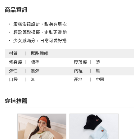
商品資訊
•
蛋糕澎裙設計，甜美有層次
•
輕盈蓬鬆裙擺，走動更靈動
•
少女感滿分，日常可愛好搭
材質
聚酯纖維
修身度
標準
厚薄度
薄
彈性
無彈
內裡
無
口袋
無
產地
中國
穿搭推薦