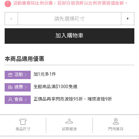
!
活動優惠採比例分攤，若部分退貨將以比例折算退還金額。
請先選擇尺寸
-
+
加入購物車
本商品適用優惠
加1元多1件
活動
全館商品滿$1000免運
運費
正價品再享閃亮波妞95折、璀璨波妞9折
會員
商品尺寸
試穿報告
門市庫存