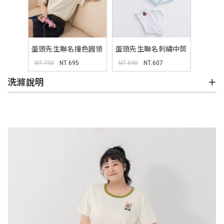
蛋頭先生聯名撞色圓領
蛋頭先生聯名刺繡中筒
TEE
襪(三入)
NT.790
NT.695
NT.690
NT.607
洗滌說明