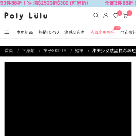
🦄 滿$2500折$300 (可累折）
全館3件88折！🦄 滿$25
0
0
NEW
本周新品
熱銷TOP30
涼感研究室
彩虹小馬聯名
門市資
首頁
下身類
裙子SKIRTS
短裙
甜美少女感蛋糕澎澎短