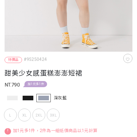
#95250424
特價品
甜美少女感蛋糕澎澎短裙
NT.790
加1元多1件
深灰藍
L
XL
2XL
3XL
!
加1元多1件，2件為一組低價商品以1元計算