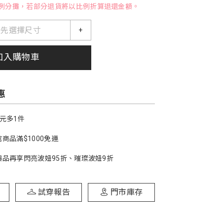
例分攤，若部分退貨將以比例折算退還金額。
請先選擇尺寸
+
加入購物車
惠
1元多1件
商品滿$1000免運
價品再享閃亮波妞95折、璀璨波妞9折
試穿報告
門市庫存