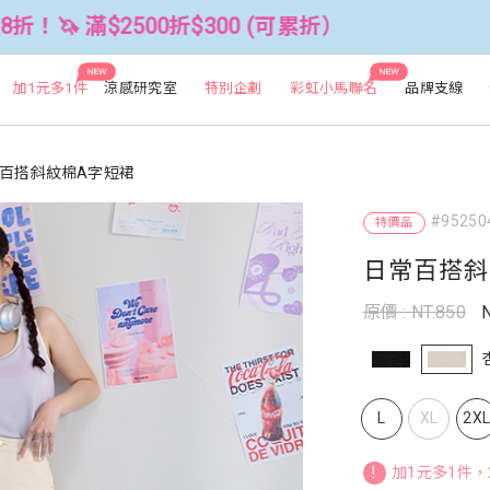
500折$300 (可累折）
全館3件88折！
NEW
NEW
加1元多1件
涼感研究室
特別企劃
彩虹小馬聯名
品牌支線
百搭斜紋棉A字短裙
#95250
特價品
日常百搭斜
原價 : NT.850
N
L
XL
2X
!
加1元多1件