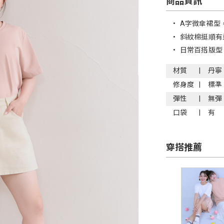
商品資訊
•
A字微傘裙型
•
斜紋棉挺順有
•
日常百搭版型
材質
丹寧
修身度
標準
彈性
無彈
口袋
有
穿搭推薦