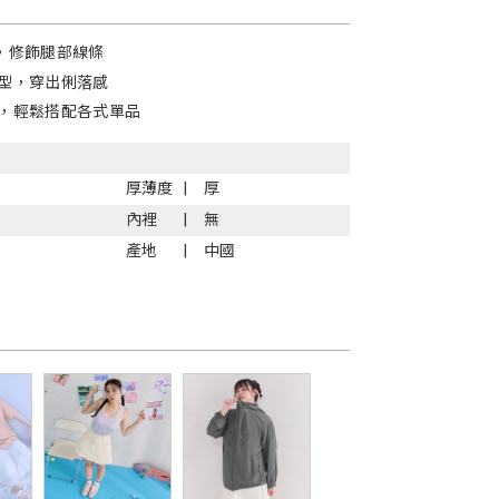
，修飾腿部線條
型，穿出俐落感
，輕鬆搭配各式單品
厚薄度
厚
內裡
無
產地
中國