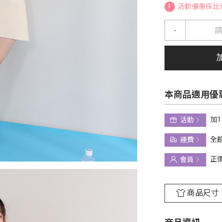
!
活動優惠採比
-
本商品適用優
加
活動
全館
運費
正
會員
商品尺寸