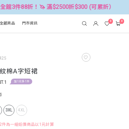
🦄 滿$2500折$300 (可累折）
全館3
0
0
全館商品
門市資訊
425
紋棉A字短裙
T.1
加1元多1件
杏
L
3XL
4XL
，2件為一組低價商品以1元計算