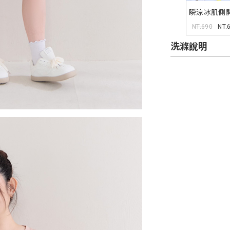
瞬涼冰肌側
寬鬆TEE
NT.690
NT.
洗滌說明