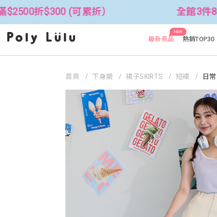
00 (可累折）
全館3件88折！🦄 滿$2
NEW
最新商品
熱銷TOP30
首頁
下身類
裙子SKIRTS
短裙
日常