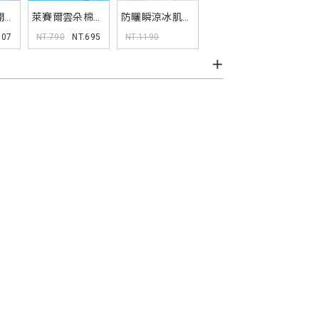
開衩
萊賽爾雲朵棉撞
防曬瞬涼冰肌寬
色Bra背心
鬆連帽外套
607
NT.790
NT.695
NT.1190
Pobra
NT.1047