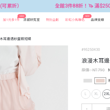
全館3件88折！🦄 滿$2500折$300 (
NEW
NEW
加1元多1件
涼感研究室
特別企劃
彩虹小馬聯名
品牌支線
木耳邊透紗蛋糕短裙
#95250430
浪漫木耳邊
原價 : NT.790
L
XL
2X
-