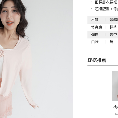
•
蛋糕層次裙襬
•
短裙版型，修
材質
聚酯
修身度
標準
彈性
適中
口袋
無
穿搭推薦
桃
2
N