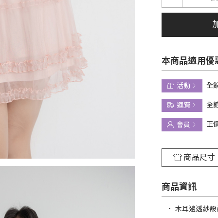
本商品適用優
全館
活動
全館
運費
正
會員
商品尺寸
商品資訊
•
木耳邊透紗設