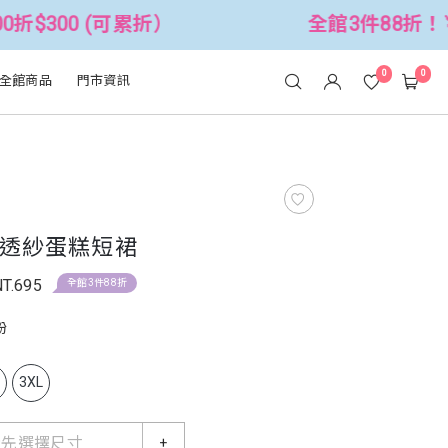
可累折）
全館3件88折！🦄 滿$2500折
0
0
全館商品
門市資訊
透紗蛋糕短裙
NT.695
全館3件88折
粉
L
3XL
請先選擇尺寸
+