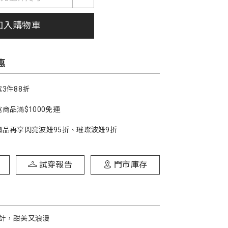
加入購物車
惠
3件88折
商品滿$1000免運
價品再享閃亮波妞95折、璀璨波妞9折
試穿報告
門市庫存
計，甜美又浪漫