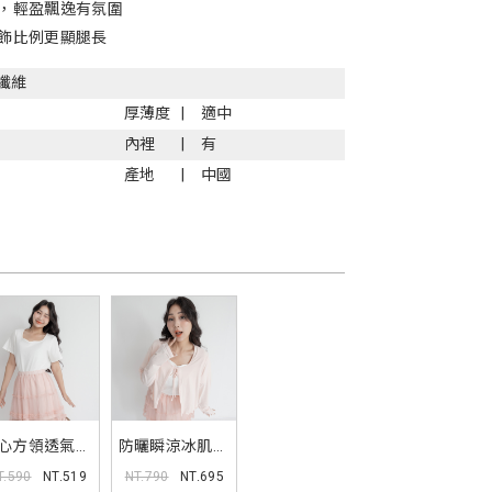
，輕盈飄逸有氛圍
飾比例更顯腿長
纖維
厚薄度
適中
內裡
有
產地
中國
心方領透氣
防曬瞬涼冰肌短
.0瘦瘦TEE
版木耳邊外套
T.590
NT.519
NT.790
NT.695