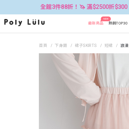
全館3件88折！🦄 滿$2500折$300 (可累折）
NEW
最新商品
熱銷TOP30
首頁
下身類
裙子SKIRTS
短裙
浪漫