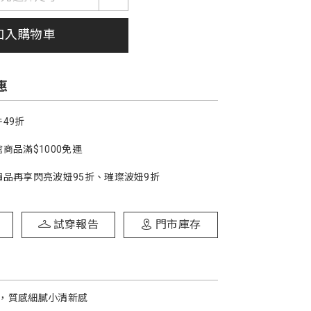
加入購物車
惠
49折
商品滿$1000免運
價品再享閃亮波妞95折、璀璨波妞9折
試穿報告
門市庫存
，質感細膩小清新感