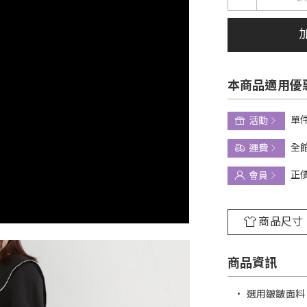
本商品適用優
單件
活動
全館
運費
正
會員
商品尺寸
商品資訊
•
選用皺皺面料