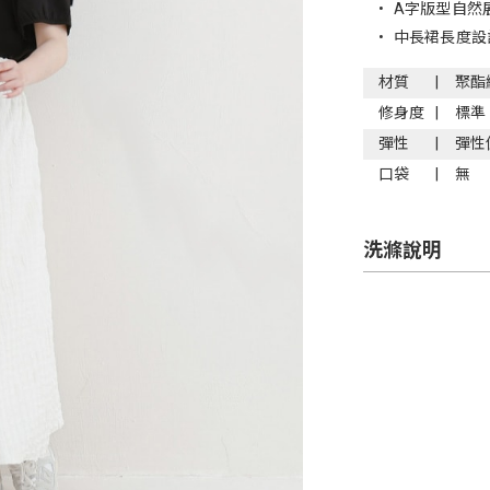
•
A字版型自然
•
中長裙長度設
材質
聚酯
修身度
標準
彈性
彈性
口袋
無
洗滌說明