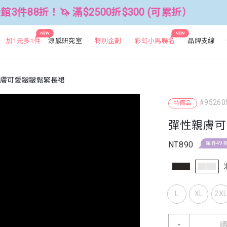
 滿$2500折$300 (可累折）
全館3
NEW
NEW
加1元多1件
涼感研究室
特別企劃
彩虹小馬聯名
品牌支線
膚可愛皺皺鬆緊長裙
#95260
特價品
彈性親膚可
NT.890
單件49
L
XL
2X
-