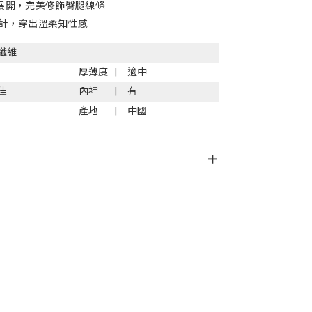
展開，完美修飾臀腿線條
計，穿出溫柔知性感
纖維
厚薄度
適中
佳
內裡
有
產地
中國