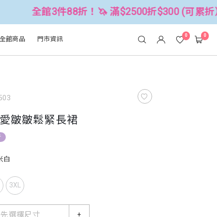
件88折！🦄 滿$2500折$300 (可累折）
0
0
全館商品
門市資訊
503
愛皺皺鬆緊長裙
折
米白
L
3XL
請先選擇尺寸
+