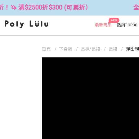
00折$300 (可累折）
全館3件88折！
NEW
最新商品
熱銷TOP30
首頁
下身類
長褲/長裙
長裙
彈性親