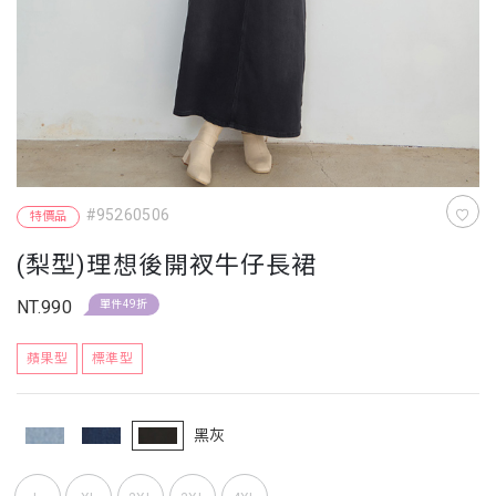
#95260506
特價品
(梨型)理想後開衩牛仔長裙
NT.990
單件49折
蘋果型
標準型
黑灰