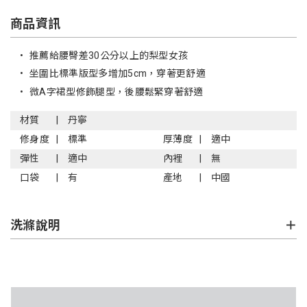
商品資訊
•
推薦給腰臀差30公分以上的梨型女孩
•
坐圍比標準版型多增加5cm，穿著更舒適
•
微A字裙型修飾腿型，後腰鬆緊穿著舒適
材質
丹寧
修身度
標準
厚薄度
適中
彈性
適中
內裡
無
口袋
有
產地
中國
洗滌說明