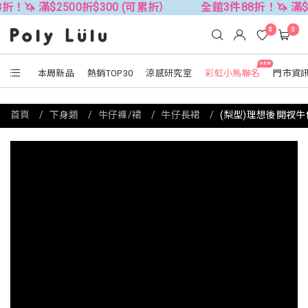
$2500折$300 (可累折）
全館3件88折！🦄 滿$2500折$3
0
0
NEW
本周新品
熱銷TOP30
涼感研究室
彩虹小馬聯名
門市資
首頁
下身類
牛仔褲/裙
牛仔長裙
(梨型)理想後開衩