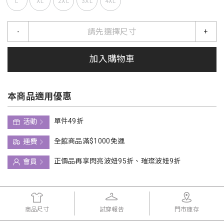
L
XL
2XL
3XL
4XL
請先選擇尺寸
-
+
加入購物車
本商品適用優惠
單件49折
活動
全館商品滿$1000免運
運費
正價品再享閃亮波妞95折、璀璨波妞9折
會員
商品尺寸
試穿報告
門市庫存