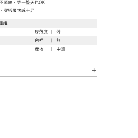
不緊繃，穿一整天也OK
，穿搭層次感十足
纖維
厚薄度
薄
內裡
無
產地
中國