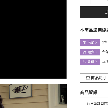
本商品適用優
2件
活動
全館
運費
正
會員
商品尺寸
商品資訊
•
荷葉設計自然