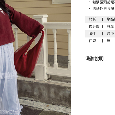
•
鬆緊腰頭舒適
•
透紗外搭長裙
材質
聚酯
修身度
寬鬆
彈性
適中
口袋
無
洗滌說明