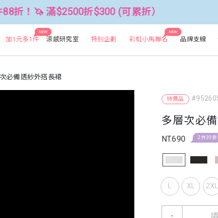
500折$300 (可累折）
全館3件88折！
NEW
NEW
加1元多1件
涼感研究室
特別企劃
彩虹小馬聯名
品牌支線
次必備透紗外搭長裙
#95260
特價品
多層次必備
NT.690
2件39折
L
XL
2X
-