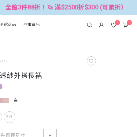
🦄 滿$2500折$300 (可累折）
全館
0
0
全館商品
門市資訊
519
透紗外搭長裙
白
L
3XL
請先選擇尺寸
+