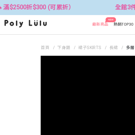
00 (可累折）
全館3件88折！🦄 滿$2
NEW
最新商品
熱銷TOP30
首頁
下身類
裙子SKIRTS
長裙
多層