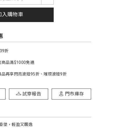
加入購物車
惠
39折
商品滿$1000免運
價品再享閃亮波妞95折、璀璨波妞9折
試穿報告
門市庫存
垂墜，輕盈又飄逸