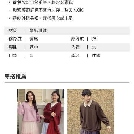
•
荷葉設計自然垂墜，輕盈又飄逸
•
鬆緊腰頭舒適不緊繃，穿一整天也OK
•
透紗外搭長裙，穿搭層次感十足
材質
聚酯纖維
修身度
寬鬆
厚薄度
薄
彈性
適中
內裡
無
口袋
無
產地
中國
穿搭推薦