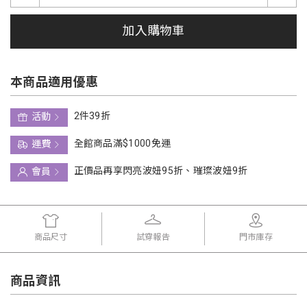
加入購物車
本商品適用優惠
2件39折
活動
全館商品滿$1000免運
運費
正價品再享閃亮波妞95折、璀璨波妞9折
會員
商品尺寸
試穿報告
門市庫存
商品資訊