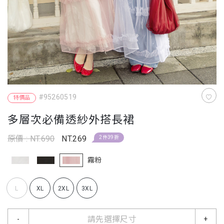
#95260519
特價品
多層次必備透紗外搭長裙
原價 : NT.690
NT.269
2件39折
霧粉
L
XL
2XL
3XL
請先選擇尺寸
-
+