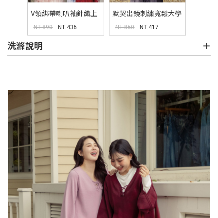
V領綁帶喇叭袖針織上
默契出鏡刺繡寬鬆大學
衣
TEE(unisex)
NT.890
NT.436
NT.850
NT.417
洗滌說明