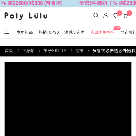
0折$300 (可累折）
全館3件88折！🦄 滿$2500折$300 (
0
0
NEW
本周新品
熱銷TOP30
涼感研究室
彩虹小馬聯名
門市資
首頁
下身類
裙子SKIRTS
長裙
多層次必備透紗外搭長