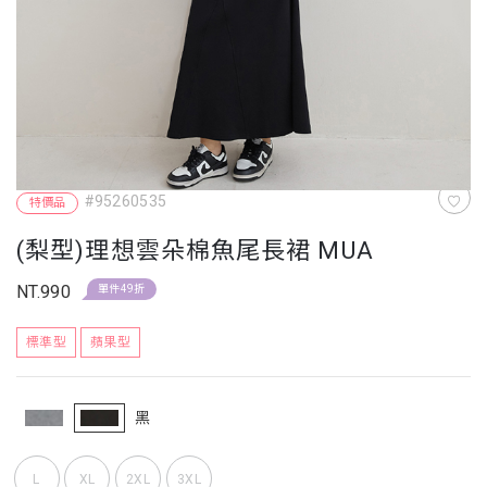
#95260535
特價品
(梨型)理想雲朵棉魚尾長裙 MUA
NT.990
單件49折
標準型
蘋果型
黑
L
XL
2XL
3XL