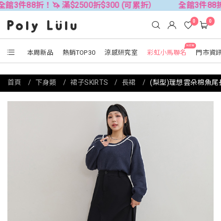
折！🦄 滿$2500折$300 (可累折）
全館3件88折！🦄 滿$
0
0
NEW
本周新品
熱銷TOP30
涼感研究室
彩虹小馬聯名
門市資
首頁
下身類
裙子SKIRTS
長裙
(梨型)理想雲朵棉魚尾長