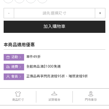
請先選擇尺寸
-
+
加入購物車
本商品適用優惠
單件49折
活動
全館商品滿$1000免運
運費
正價品再享閃亮波妞95折、璀璨波妞9折
會員
商品尺寸
試穿報告
門市庫存