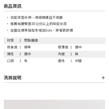
商品資訊
•
抗起球雲朵棉，滑順親膚且不易皺
•
推薦給腰臀差30公分以上的梨型女孩
•
坐圍比標準版型多增加5cm，穿著更舒適
材質
聚酯纖維
修身度
標準
厚薄度
適中
彈性
適中
內裡
無
口袋
有
產地
中國
洗滌說明