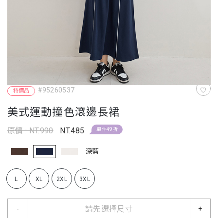
#95260537
特價品
美式運動撞色滾邊長裙
原價 : NT.990
NT.485
單件49折
深藍
L
XL
2XL
3XL
請先選擇尺寸
-
+