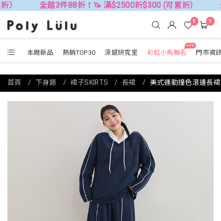
全館3件88折！🦄 滿$2500折$300 (可累折）
全館3件88折
0
0
NEW
本周新品
熱銷TOP30
涼感研究室
彩虹小馬聯名
門市資
首頁
下身類
裙子SKIRTS
長裙
美式運動撞色滾邊長裙