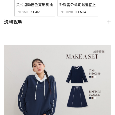
美式運動撞色寬鬆長袖
砂洗雲朵棉寬鬆連帽上
上衣 (unisex)
衣 (unisex)
NT.950
NT.466
NT.1090
NT.534
洗滌說明