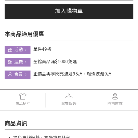
加入購物車
本商品適用優惠
單件49折
活動
全館商品滿$1000免運
運費
正價品再享閃亮波妞95折、璀璨波妞9折
會員
商品尺寸
試穿報告
門市庫存
商品資訊
•
撞色車線設計，視覺拉長比例