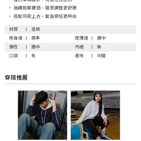
•
抽繩鬆緊腰頭，隨意調整更舒適
•
搭配同款上衣，套裝穿搭更時尚
材質
混棉
修身度
標準
厚薄度
適中
彈性
適中
內裡
無
口袋
有
產地
中國
穿搭推薦