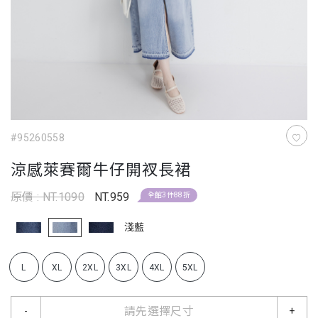
#95260558
涼感萊賽爾牛仔開衩長裙
原價 : NT.1090
NT.959
全館3件88折
淺藍
L
XL
2XL
3XL
4XL
5XL
請先選擇尺寸
-
+