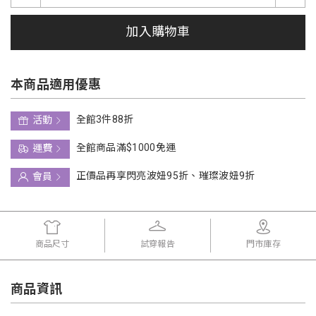
加入購物車
本商品適用優惠
全館3件88折
活動
全館商品滿$1000免運
運費
正價品再享閃亮波妞95折、璀璨波妞9折
會員
商品尺寸
試穿報告
門市庫存
商品資訊