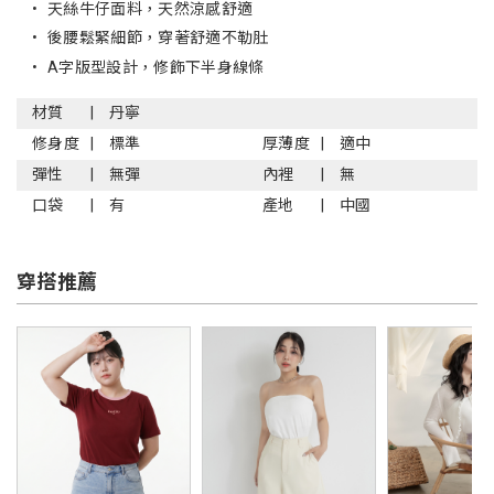
•
天絲牛仔面料，天然涼感舒適
•
後腰鬆緊細節，穿著舒適不勒肚
•
A字版型設計，修飾下半身線條
材質
丹寧
修身度
標準
厚薄度
適中
彈性
無彈
內裡
無
口袋
有
產地
中國
穿搭推薦