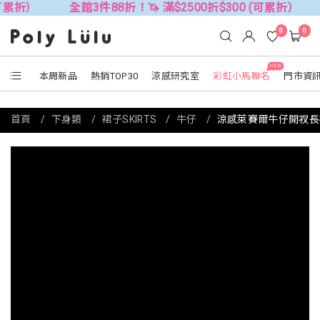
全館3件88折！🦄 滿$2500折$300 (可累折）
全館3件88折
0
0
NEW
本周新品
熱銷TOP30
涼感研究室
彩虹小馬聯名
門市資
首頁
下身類
裙子SKIRTS
牛仔
涼感萊賽爾牛仔開衩長