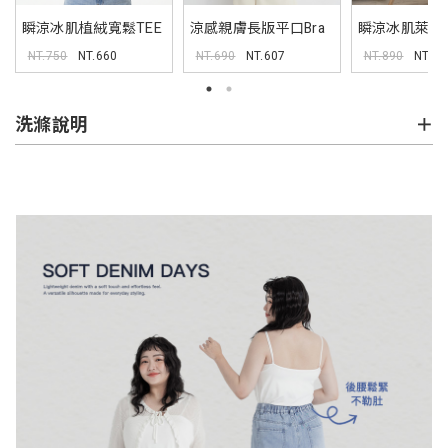
瞬涼冰肌植絨寬鬆TEE
涼感親膚長版平口Bra
瞬涼冰肌萊賽
背心 Pobra
織外套
NT.750
NT.660
NT.690
NT.607
NT.890
NT.1
洗滌說明