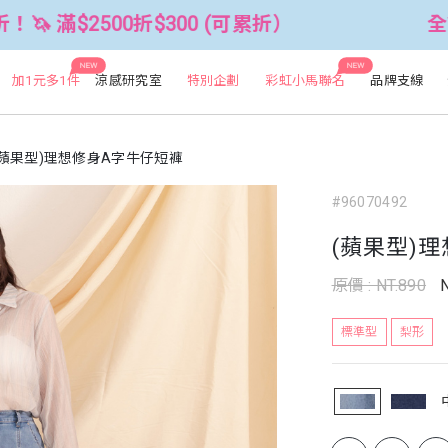
0折$300 (可累折）
全館3件88折！🦄
NEW
NEW
加1元多1件
涼感研究室
特別企劃
彩虹小馬聯名
品牌支線
(蘋果型)理想修身A字牛仔短褲
#96070492
(蘋果型)
原價 : NT.890
標準型
梨形