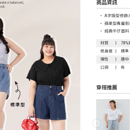
商品資訊
•
A字版型修飾
•
蘋果型專屬剪
•
經典牛仔面料
材質
78
修身度
標準
彈性
適中
口袋
有
穿搭推薦