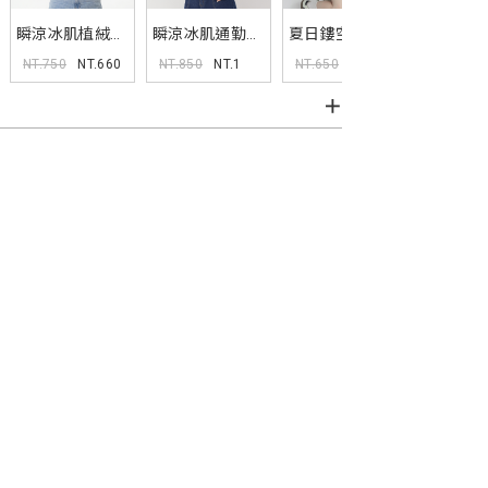
瞬涼冰肌植絨寬
瞬涼冰肌通勤短
夏日鏤空多色短
涼感親膚
鬆TEE
袖襯衫
袖針織上衣
口Bra背
NT.750
NT.660
NT.850
NT.1
NT.650
NT.1
NT.590
Pobra