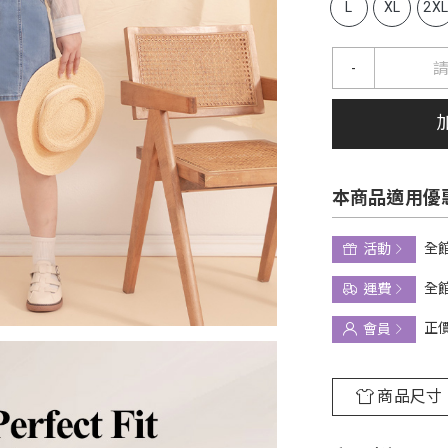
L
XL
2X
-
本商品適用優
全館
活動
全館
運費
正
會員
商品尺寸