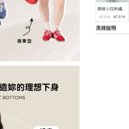
厚磅小花刺繡圓
領TEE
NT.590
NT.519
洗滌說明