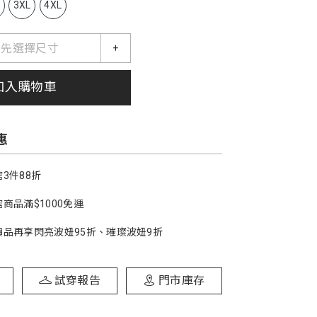
L
3XL
4XL
請先選擇尺寸
+
加入購物車
惠
3件88折
商品滿$1000免運
價品再享閃亮波妞95折、璀璨波妞9折
試穿報告
門市庫存