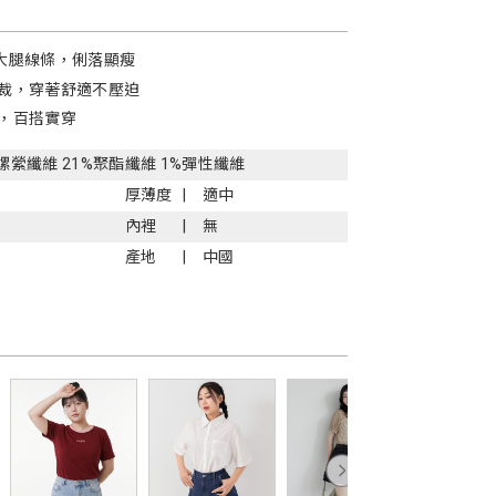
大腿線條，俐落顯瘦
裁，穿著舒適不壓迫
，百搭實穿
%嫘縈纖維 21%聚酯纖維 1%彈性纖維
厚薄度
適中
內裡
無
產地
中國