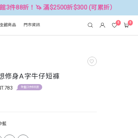
 滿$2500折$300 (可累折）
全館3件
0
0
全館商品
門市資訊
理想修身A字牛仔短褲
NT.783
全館3件88折
中藍