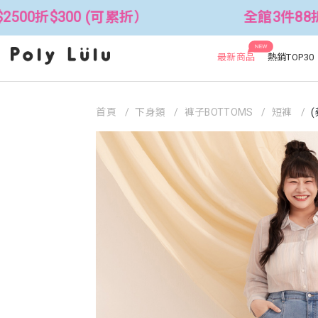
 (可累折）
全館3件88折！🦄 滿$250
NEW
最新商品
熱銷TOP30
首頁
下身類
褲子BOTTOMS
短褲