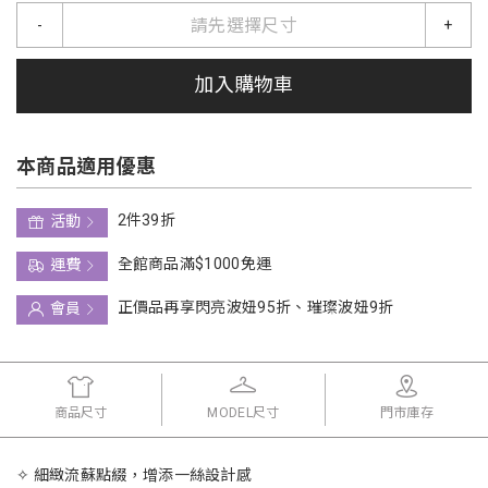
請先選擇尺寸
-
+
加入購物車
本商品適用優惠
2件39折
活動
全館商品滿$1000免運
運費
正價品再享閃亮波妞95折、璀璨波妞9折
會員
商品尺寸
MODEL尺寸
門市庫存
✧ 細緻流蘇點綴，增添一絲設計感