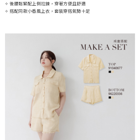
✧ 後腰鬆緊配上側拉鍊，穿著方便且舒適
✧ 搭配同款小香風上衣，套裝穿搭氣勢十足