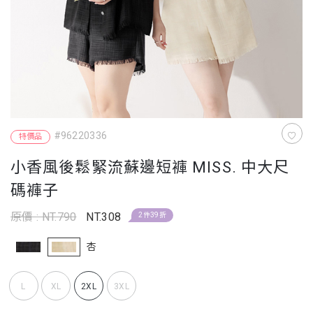
#96220336
特價品
小香風後鬆緊流蘇邊短褲 MISS. 中大尺
碼褲子
原價 : NT.790
NT.308
2件39折
杏
L
XL
2XL
3XL