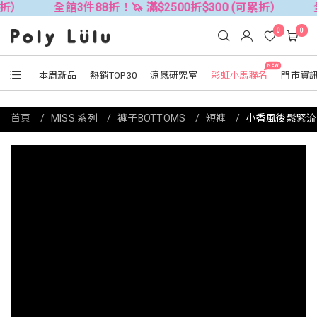
全館3件88折！🦄 滿$2500折$300 (可累折）
全館3件88折
0
0
NEW
本周新品
熱銷TOP30
涼感研究室
彩虹小馬聯名
門市資
首頁
MISS.系列
褲子BOTTOMS
短褲
小香風後鬆緊流蘇