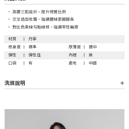
•
高腰三釦設計，提升視覺比例
•
交叉造型收腹，強調腰線更顯腿長
•
對比色車線勾勒線條，強調率性輪廓
材質
丹寧
修身度
標準
厚薄度
適中
彈性
彈性佳
內裡
無
口袋
有
產地
中國
洗滌說明