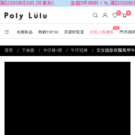
00折$300 (可累折）
全館3件88折！🦄 滿$2500折$300
0
0
NEW
本周新品
熱銷TOP30
涼感研究室
彩虹小馬聯名
門市資
首頁
下身類
牛仔褲/裙
牛仔短褲
交叉造型收腹馬甲牛