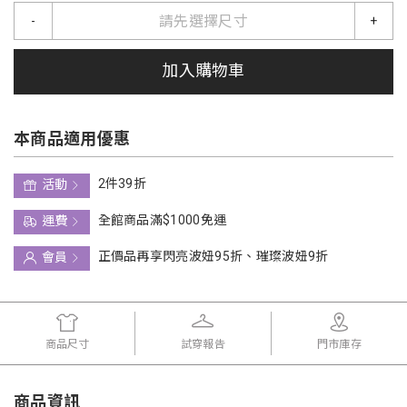
請先選擇尺寸
-
+
加入購物車
本商品適用優惠
2件39折
活動
全館商品滿$1000免運
運費
正價品再享閃亮波妞95折、璀璨波妞9折
會員
商品尺寸
試穿報告
門市庫存
商品資訊