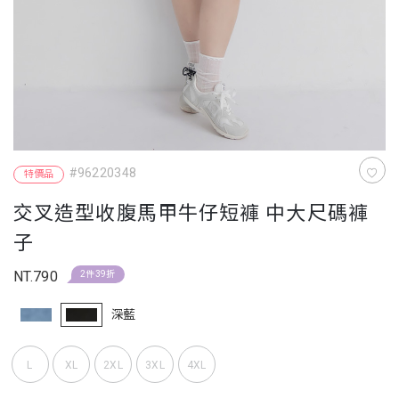
#96220348
特價品
交叉造型收腹馬甲牛仔短褲 中大尺碼褲
子
NT.790
2件39折
深藍
L
XL
2XL
3XL
4XL