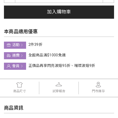
加入購物車
本商品適用優惠
2件39折
活動
全館商品滿$1000免運
運費
正價品再享閃亮波妞95折、璀璨波妞9折
會員
商品尺寸
試穿報告
門市庫存
商品資訊