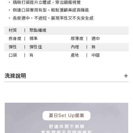
•
精緻打褶提升立體感，穿出顯瘦視覺
•
側邊口袋實用有型，輕鬆兼顧美感與機能
•
長度適中，不過短，展現率性又不失安全感
材質
聚酯纖維
修身度
標準
厚薄度
適中
彈性
彈性佳
內裡
無
口袋
有
產地
中國
洗滌說明