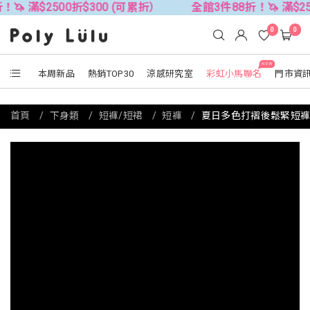
$2500折$300 (可累折）
全館3件88折！🦄 滿$2500折$
0
0
NEW
本周新品
熱銷TOP30
涼感研究室
彩虹小馬聯名
門市資
首頁
下身類
短褲/短裙
短褲
夏日多色打褶後鬆緊短褲