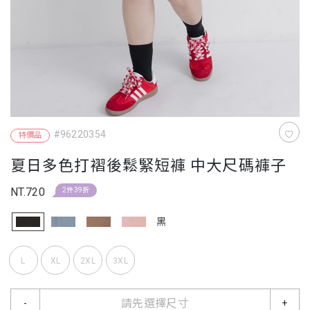
#96220354
特價品
夏日多色打褶後鬆緊短褲 中大尺碼褲子
NT.720
2件39折
黑
L
XL
2XL
3XL
請先選擇尺寸
-
+