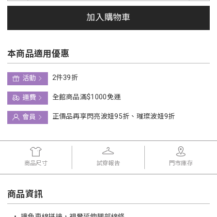
加入購物車
本商品適用優惠
2件39折
活動
全館商品滿$1000免運
運費
正價品再享閃亮波妞95折、璀璨波妞9折
會員
商品尺寸
試穿報告
門市庫存
商品資訊
•
撞色車線拼接，視覺延伸腿部線條