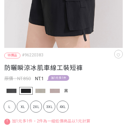
#96220383
特價品
防曬瞬涼冰肌車線工裝短褲
原價 : NT.850
NT.1
加1元多1件
黑
L
XL
2XL
3XL
4XL
!
加1元多1件，2件為一組低價商品以1元計算