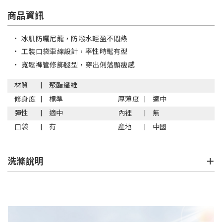
商品資訊
•
冰肌防曬尼龍，防潑水輕盈不悶熱
•
工裝口袋車線設計，率性時髦有型
•
寬鬆褲管修飾腿型，穿出俐落顯瘦感
材質
聚酯纖維
修身度
標準
厚薄度
適中
彈性
適中
內裡
無
口袋
有
產地
中國
洗滌說明