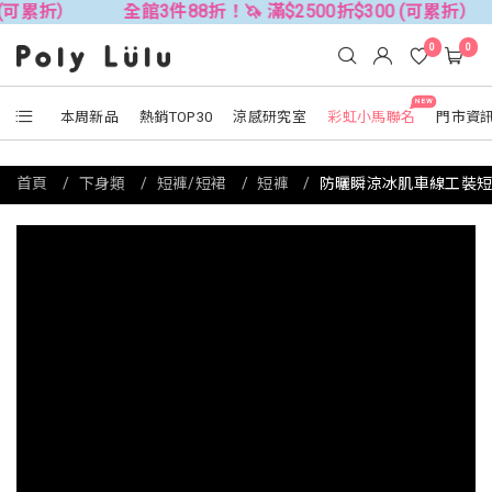
全館3件88折！🦄 滿$2500折$300 (可累折）
全館3件
0
0
NEW
本周新品
熱銷TOP30
涼感研究室
彩虹小馬聯名
門市資
首頁
下身類
短褲/短裙
短褲
防曬瞬涼冰肌車線工裝