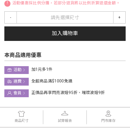
!
活動優惠採比例分攤，若部分退貨將以比例折算退還金額。
請先選擇尺寸
-
+
加入購物車
本商品適用優惠
加1元多1件
活動
全館商品滿$1000免運
運費
正價品再享閃亮波妞95折、璀璨波妞9折
會員
商品尺寸
試穿報告
門市庫存