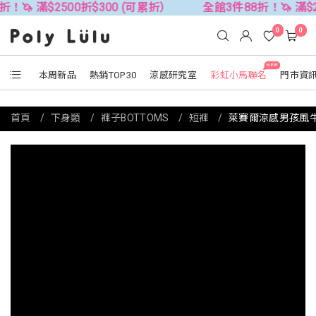
2500折$300 (可累折）
全館3件88折！🦄 滿$2500折$3
0
0
NEW
本周新品
熱銷TOP30
涼感研究室
彩虹小馬聯名
門市資
首頁
下身類
褲子BOTTOMS
短褲
萊賽爾涼感男孩風