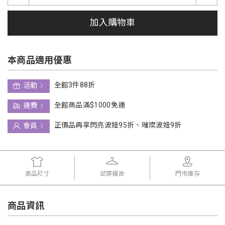
加入購物車
本商品適用優惠
全館3件88折
活動
全館商品滿$1000免運
運費
正價品再享閃亮波妞95折、璀璨波妞9折
會員
商品尺寸
試穿報告
門市庫存
商品資訊