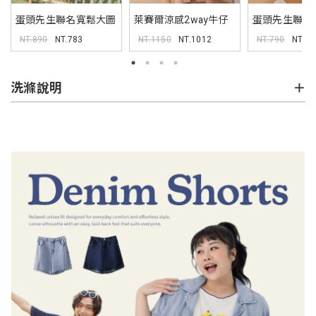
蛋頭先生聯名寬鬆大圖
萊賽爾涼感2way牛仔
蛋頭先生聯名
TEE
襯衫
(附布章)
NT.890
NT.783
NT.1150
NT.1012
NT.790
NT.69
洗滌說明