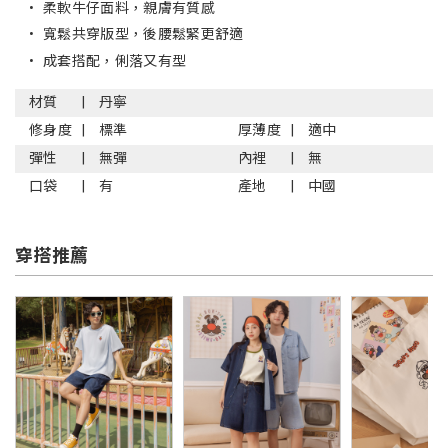
•
柔軟牛仔面料，親膚有質感
•
寬鬆共穿版型，後腰鬆緊更舒適
•
成套搭配，俐落又有型
材質
丹寧
修身度
標準
厚薄度
適中
彈性
無彈
內裡
無
口袋
有
產地
中國
穿搭推薦