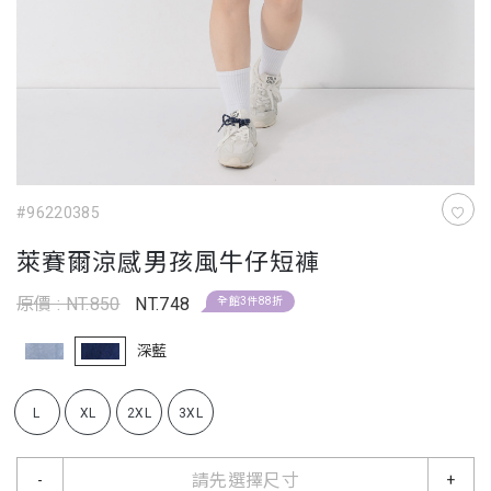
#96220385
萊賽爾涼感男孩風牛仔短褲
原價 : NT.850
NT.748
全館3件88折
深藍
L
XL
2XL
3XL
請先選擇尺寸
-
+