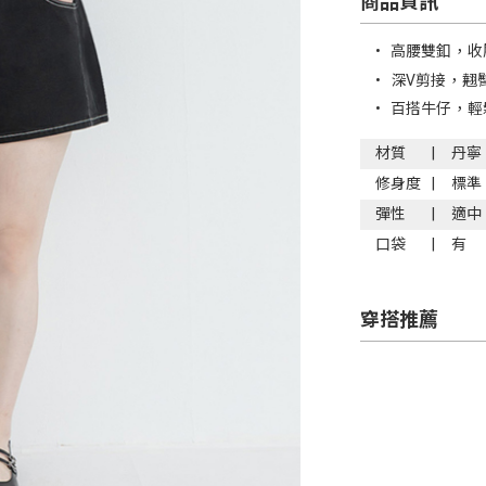
商品資訊
•
高腰雙釦，收
•
深V剪接，翹
•
百搭牛仔，輕
材質
丹寧
修身度
標準
彈性
適中
口袋
有
穿搭推薦