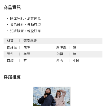
商品資訊
•
瞬涼冰肌，清爽透氣
•
撞色設計，運動有型
•
短褲版型，輕盈好穿
材質
聚酯纖維
修身度
標準
厚薄度
薄
彈性
無彈
內裡
無
口袋
有
產地
中國
穿搭推薦