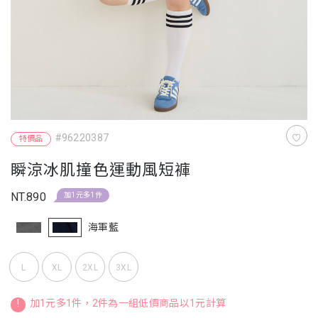
#96220387
特價品
瞬涼冰肌撞色運動風短褲
NT.890
加1元多1件
海軍藍
L
XL
2XL
3XL
!
加1元多1件，2件為一組低價商品以1元計算