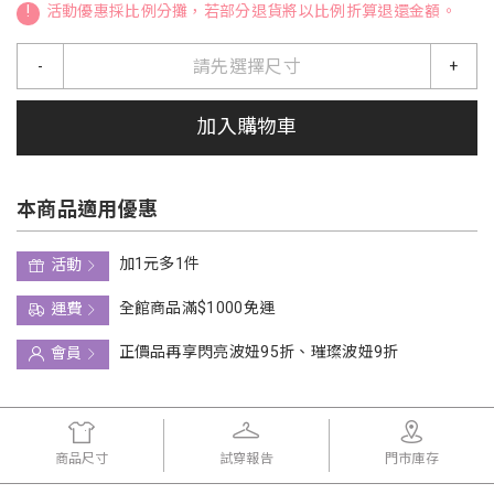
!
活動優惠採比例分攤，若部分退貨將以比例折算退還金額。
請先選擇尺寸
-
+
加入購物車
本商品適用優惠
加1元多1件
活動
全館商品滿$1000免運
運費
正價品再享閃亮波妞95折、璀璨波妞9折
會員
商品尺寸
試穿報告
門市庫存