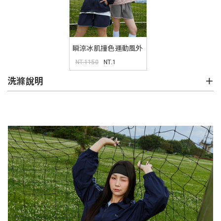
瞬涼冰肌撞色運動風外
套
NT.1150
NT.1
洗滌說明