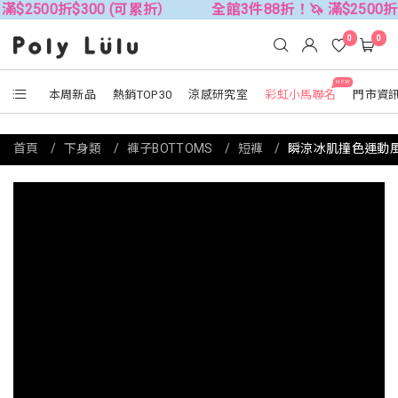
$300 (可累折）
全館3件88折！🦄 滿$2500折$300 (可
0
0
NEW
本周新品
熱銷TOP30
涼感研究室
彩虹小馬聯名
門市資
首頁
下身類
褲子BOTTOMS
短褲
瞬涼冰肌撞色運動