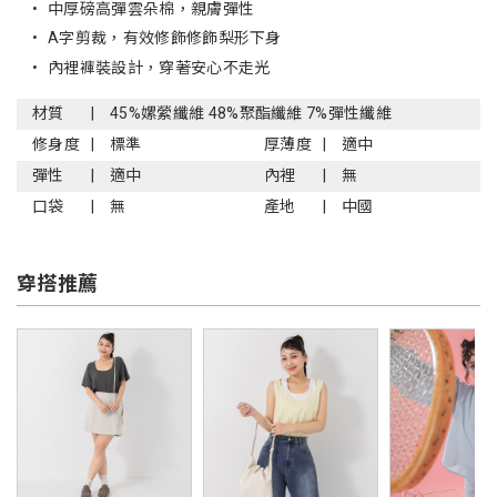
•
中厚磅高彈雲朵棉，親膚彈性
•
A字剪裁，有效修飾修飾梨形下身
•
內裡褲裝設計，穿著安心不走光
材質
45%嫘縈纖維 48%聚酯纖維 7%彈性纖維
修身度
標準
厚薄度
適中
彈性
適中
內裡
無
口袋
無
產地
中國
穿搭推薦