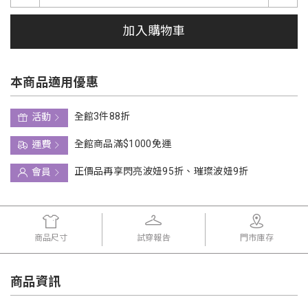
加入購物車
本商品適用優惠
全館3件88折
活動
全館商品滿$1000免運
運費
正價品再享閃亮波妞95折、璀璨波妞9折
會員
商品尺寸
試穿報告
門市庫存
商品資訊