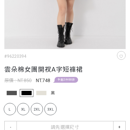
#96220394
雲朵棉女團開衩A字短褲裙
原價 : NT.850
NT.748
全館3件88折
黑
L
XL
2XL
3XL
請先選擇尺寸
-
+