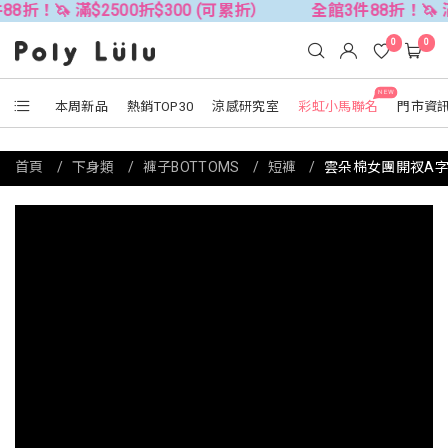
滿$2500折$300 (可累折）
全館3件88折！🦄 滿$2500折
0
0
NEW
本周新品
熱銷TOP30
涼感研究室
彩虹小馬聯名
門市資
首頁
下身類
褲子BOTTOMS
短褲
雲朵棉女團開衩A