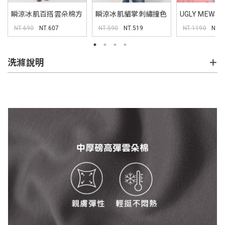
瞬涼冰肌百搭雲朵棉方
瞬涼冰肌貓掌刺繡撞色
UGLY MEW
領TEE
背心
外套
NT.690
NT.607
NT.590
NT.519
NT.1190
NT.
洗滌說明